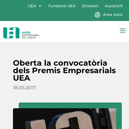
UEA
Fundació UEA
Directori
Associa’t!
Àrea socis
Oberta la convocatòria
dels Premis Empresarials
UEA
18.05.2017