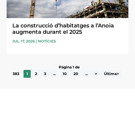
La construcció d’habitatges a l’Anoia
augmenta durant el 2025
JUL. 17, 2026
|
NOTÍCIES
Pàgina 1 de
383
1
2
3
...
10
20
...
>
Última>
Subscriu-te a la UEA Magazine, publicació
electrònica periòdica amb informació sobre
l’actualitat empresarial de la comarca.