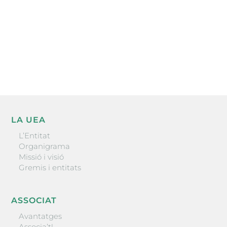
He llegit i accepto la poítica de privacitat
ENVIAR
LA UEA
L’Entitat
Organigrama
Missió i visió
Gremis i entitats
ASSOCIAT
Avantatges
Associa’t!