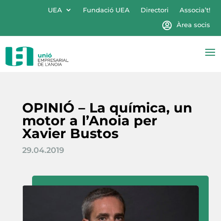
UEA
Fundació UEA
Directori
Associa’t!
Àrea socis
OPINIÓ – La química, un
motor a l’Anoia per
Xavier Bustos
29.04.2019