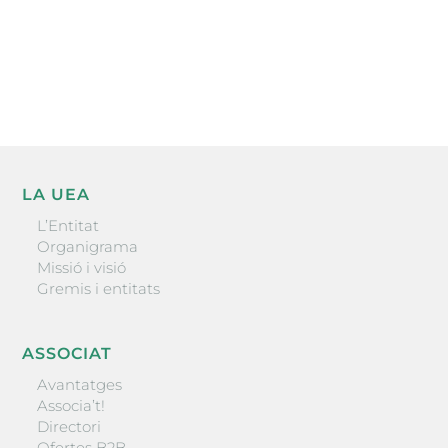
He llegit i accepto la poítica de privacitat
ENVIAR
LA UEA
L’Entitat
Organigrama
Missió i visió
Gremis i entitats
ASSOCIAT
Avantatges
Associa’t!
Directori
Ofertes B2B