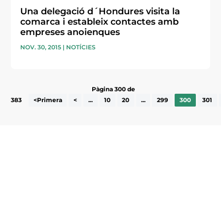
Una delegació d´Hondures visita la
comarca i estableix contactes amb
empreses anoienques
NOV. 30, 2015
|
NOTÍCIES
Pàgina 300 de
383
<Primera
<
...
10
20
...
299
300
301
Subscriu-te a la UEA Magazine, publicació
electrònica periòdica amb informació sobre
l’actualitat empresarial de la comarca.