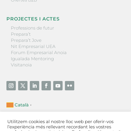
PROJECTES I ACTES
Professions de futur
Prepara’t
Prepara’t Jove
Nit Empresarial UEA
Forum Empresarial Anoia
Igualada Mentoring
Visitanoia
Català
▼
Unió Empresarial de l’Anoia (UEA)
Utilitzem cookies al nostre lloc web per oferir-vos
Ctra. de Manresa, 131, 08700 – Igualada
(Barcelona)
l’experiència més rellevant recordant les vostres
Tel 93 805 22 92