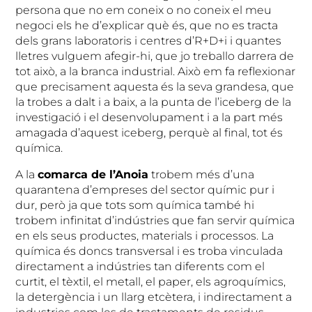
persona que no em coneix o no coneix el meu
negoci els he d’explicar què és, que no es tracta
dels grans laboratoris i centres d’R+D+i i quantes
lletres vulguem afegir-hi, que jo treballo darrera de
tot això, a la branca industrial. Això em fa reflexionar
que precisament aquesta és la seva grandesa, que
la trobes a dalt i a baix, a la punta de l’iceberg de la
investigació i el desenvolupament i a la part més
amagada d’aquest iceberg, perquè al final, tot és
química.
A la
comarca de l’Anoia
trobem més d’una
quarantena d’empreses del sector químic pur i
dur, però ja que tots som química també hi
trobem infinitat d’indústries que fan servir química
en els seus productes, materials i processos. La
química és doncs transversal i es troba vinculada
directament a indústries tan diferents com el
curtit, el tèxtil, el metall, el paper, els agroquímics,
la detergència i un llarg etcètera, i indirectament a