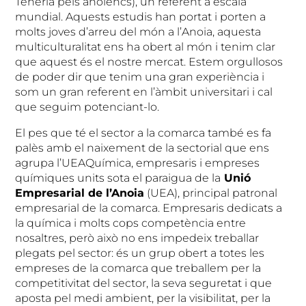
Teneria pels anoiencs), un referent a escala
mundial. Aquests estudis han portat i porten a
molts joves d’arreu del món a l’Anoia, aquesta
multiculturalitat ens ha obert al món i tenim clar
que aquest és el nostre mercat. Estem orgullosos
de poder dir que tenim una gran experiència i
som un gran referent en l’àmbit universitari i cal
que seguim potenciant-lo.
El pes que té el sector a la comarca també es fa
palès amb el naixement de la sectorial que ens
agrupa l’UEAQuímica, empresaris i empreses
químiques units sota el paraigua de la
Unió
Empresarial de l’Anoia
(UEA), principal patronal
empresarial de la comarca. Empresaris dedicats a
la química i molts cops competència entre
nosaltres, però això no ens impedeix treballar
plegats pel sector: és un grup obert a totes les
empreses de la comarca que treballem per la
competitivitat del sector, la seva seguretat i que
aposta pel medi ambient, per la visibilitat, per la