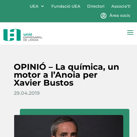
UEA
Fundació UEA
Directori
Associa’t!
Àrea socis
OPINIÓ – La química, un
motor a l’Anoia per
Xavier Bustos
29.04.2019