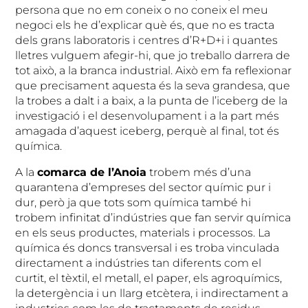
persona que no em coneix o no coneix el meu
negoci els he d’explicar què és, que no es tracta
dels grans laboratoris i centres d’R+D+i i quantes
lletres vulguem afegir-hi, que jo treballo darrera de
tot això, a la branca industrial. Això em fa reflexionar
que precisament aquesta és la seva grandesa, que
la trobes a dalt i a baix, a la punta de l’iceberg de la
investigació i el desenvolupament i a la part més
amagada d’aquest iceberg, perquè al final, tot és
química.
A la
comarca de l’Anoia
trobem més d’una
quarantena d’empreses del sector químic pur i
dur, però ja que tots som química també hi
trobem infinitat d’indústries que fan servir química
en els seus productes, materials i processos. La
química és doncs transversal i es troba vinculada
directament a indústries tan diferents com el
curtit, el tèxtil, el metall, el paper, els agroquímics,
la detergència i un llarg etcètera, i indirectament a