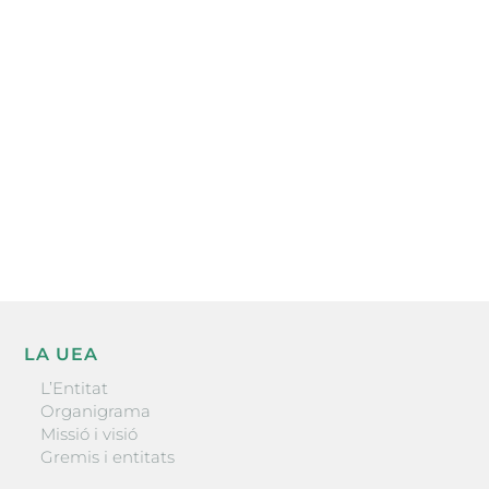
Subscriu-te a la UEA Magazine, publicació
electrònica periòdica amb informació sobre
l’actualitat empresarial de la comarca.
He llegit i accepto la poítica de privacitat
ENVIAR
LA UEA
L’Entitat
Organigrama
Missió i visió
Gremis i entitats