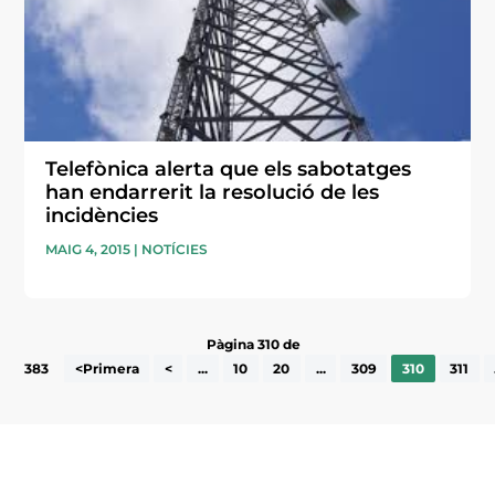
Telefònica alerta que els sabotatges
han endarrerit la resolució de les
incidències
MAIG 4, 2015
|
NOTÍCIES
Pàgina 310 de
383
<Primera
<
...
10
20
...
309
310
311