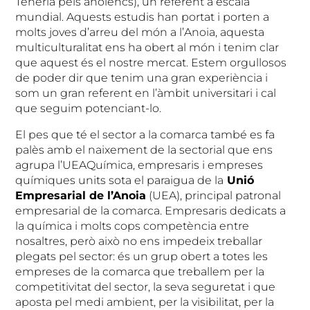
Teneria pels anoiencs), un referent a escala
mundial. Aquests estudis han portat i porten a
molts joves d’arreu del món a l’Anoia, aquesta
multiculturalitat ens ha obert al món i tenim clar
que aquest és el nostre mercat. Estem orgullosos
de poder dir que tenim una gran experiència i
som un gran referent en l’àmbit universitari i cal
que seguim potenciant-lo.
El pes que té el sector a la comarca també es fa
palès amb el naixement de la sectorial que ens
agrupa l’UEAQuímica, empresaris i empreses
químiques units sota el paraigua de la
Unió
Empresarial de l’Anoia
(UEA), principal patronal
empresarial de la comarca. Empresaris dedicats a
la química i molts cops competència entre
nosaltres, però això no ens impedeix treballar
plegats pel sector: és un grup obert a totes les
empreses de la comarca que treballem per la
competitivitat del sector, la seva seguretat i que
aposta pel medi ambient, per la visibilitat, per la