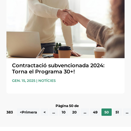
Contractació subvencionada 2024:
Torna el Programa 30+!
GEN. 15, 2025
|
NOTÍCIES
Pàgina 50 de
383
<Primera
<
...
10
20
...
49
50
51
...