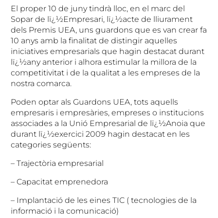
El proper 10 de juny tindrà lloc, en el marc del
Sopar de lï¿½Empresari, lï¿½acte de lliurament
dels Premis UEA, uns guardons que es van crear fa
10 anys amb la finalitat de distingir aquelles
iniciatives empresarials que hagin destacat durant
lï¿½any anterior i alhora estimular la millora de la
competitivitat i de la qualitat a les empreses de la
nostra comarca.
Poden optar als Guardons UEA, tots aquells
empresaris i empresàries, empreses o institucions
associades a la Unió Empresarial de lï¿½Anoia que
durant lï¿½exercici 2009 hagin destacat en les
categories següents:
–
Trajectòria empresarial
–
Capacitat emprenedora
–
Implantació de les eines TIC ( tecnologies de la
informació i la comunicació)