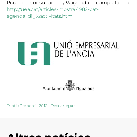
Podeu consultar lï¿½agenda completa a:
http://uea.cat/articles-mostra-1982-cat-
agenda_dï¿½activitats.htm
Tríptic Prepara’t 2013
Descarregar