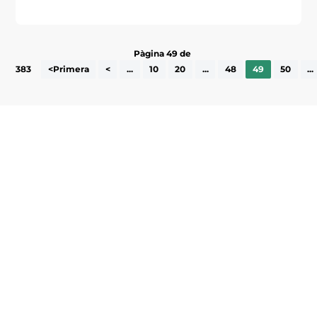
Pàgina 49 de
383
<Primera
<
...
10
20
...
48
49
50
...
Subscriu-te a la UEA Magazine, publicació
electrònica periòdica amb informació sobre
l’actualitat empresarial de la comarca.
He llegit i accepto la poítica de privacitat
ENVIAR