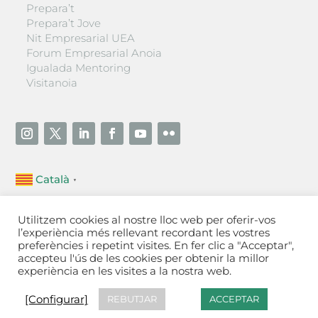
Prepara’t
Prepara’t Jove
Nit Empresarial UEA
Forum Empresarial Anoia
Igualada Mentoring
Visitanoia
Català
▼
Unió Empresarial de l’Anoia (UEA)
Utilitzem cookies al nostre lloc web per oferir-vos
Ctra. de Manresa, 131, 08700 – Igualada
(Barcelona)
l’experiència més rellevant recordant les vostres
Tel 93 805 22 92
preferències i repetint visites. En fer clic a "Acceptar",
accepteu l'ús de les cookies per obtenir la millor
experiència en les visites a la nostra web.
Contactar
·
Avís legal
·
Política de privacitat
·
Política
de cookies
[Configurar]
[Configurar]
REBUTJAR
ACCEPTAR
Fet a Igualada per Aladetres