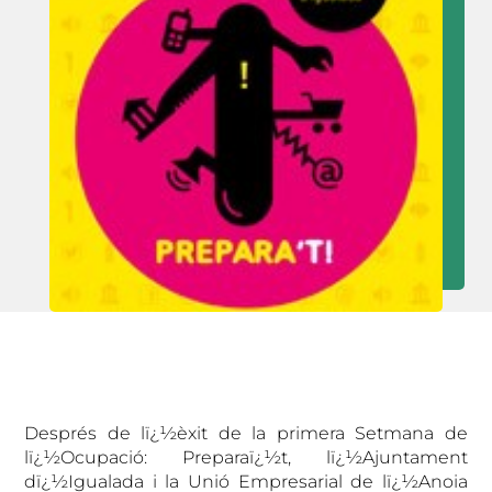
Després de lï¿½èxit de la primera Setmana de
lï¿½Ocupació: Preparaï¿½t, lï¿½Ajuntament
dï¿½Igualada i la Unió Empresarial de lï¿½Anoia