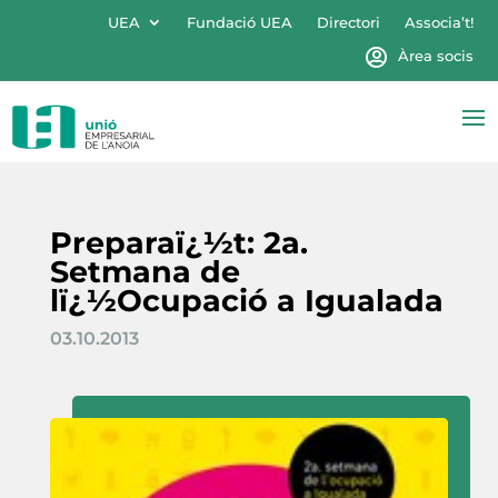
UEA
Fundació UEA
Directori
Associa’t!
Àrea socis
Preparaï¿½t: 2a.
Setmana de
lï¿½Ocupació a Igualada
03.10.2013