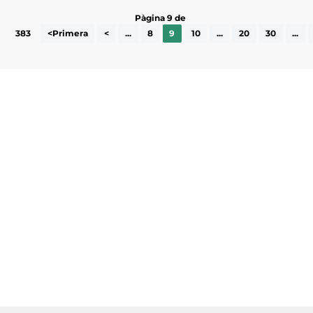
Pàgina 9 de
383
<Primera
<
...
8
9
10
...
20
30
...
Subscriu-te a la UEA Magazine, publicació
electrònica periòdica amb informació sobre
l’actualitat empresarial de la comarca.
He llegit i accepto la poítica de privacitat
ENVIAR