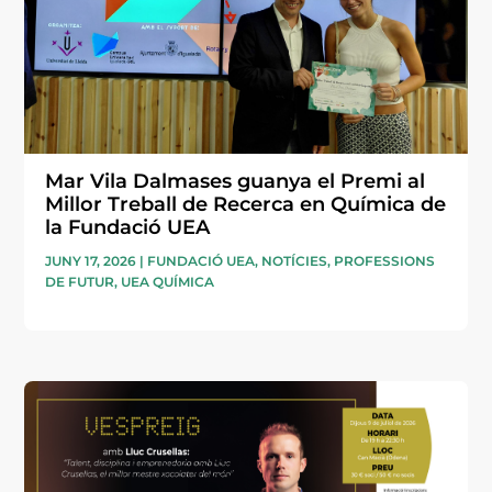
Mar Vila Dalmases guanya el Premi al
Millor Treball de Recerca en Química de
la Fundació UEA
JUNY 17, 2026
|
FUNDACIÓ UEA
,
NOTÍCIES
,
PROFESSIONS
DE FUTUR
,
UEA QUÍMICA