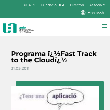
UEA
Fundació UEA
Directori
Associa’t!
Àrea socis
Programa ï¿½Fast Track
to the Cloudï¿½
31.03.2011