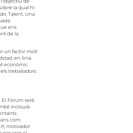
 l’objectiu de
sobre la qual hi
dir, Talent. Una
evada
 que ens
nt de la
r un factor molt
stad, en línia
ent econòmic
ls treballadors
í. El Fòrum serà
ambé inclourà
entants
mans com
rt, motivador
e posaran el