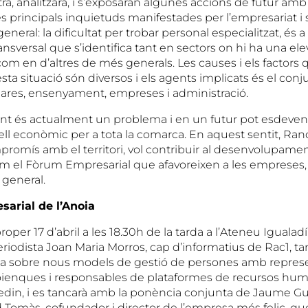
trà, analitzarà, i s’exposaran algunes accions de futur amb
es principals inquietuds manifestades per l’empresariat i 
neral: la dificultat per trobar personal especialitzat, és a 
nsversal que s’identifica tant en sectors on hi ha una el
com en d’altres de més generals. Les causes i els factors
a situació són diversos i els agents implicats és el conju
 pares, ensenyament, empreses i administració.
ent és actualment un problema i en un futur pot esdeveni
vell econòmic per a tota la comarca. En aquest sentit, Rand
romís amb el territori, vol contribuir al desenvolupam
 el Fòrum Empresarial que afavoreixen a les empreses, e
n general.
sarial de l’Anoia
roper 17 d’abril a les 18.30h de la tarda a l’Ateneu Igualad
eriodista Joan Maria Morros, cap d’informatius de Rac1, t
na sobre nous models de gestió de persones amb repres
ienques i responsables de plataformes de recursos hu
edin, i es tancarà amb la ponència conjunta de Jaume Gu
d Tomàs, cofundador i director de l’empresa més feliç, qu