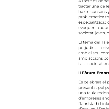
A l’acte es deba
tractar una de l
ha un consens ge
problemàtica tra
especialització 
evoquen a aquest
societat: joves,
El tema del Tal
perjudicial a ni
amb el seu comp
amb accions com
i a la societat e
II Fòrum Empre
Es celebrarà el p
presentat pel p
una taula rodo
d’empreses ano
Randstad i Link
d’equips, i Davi