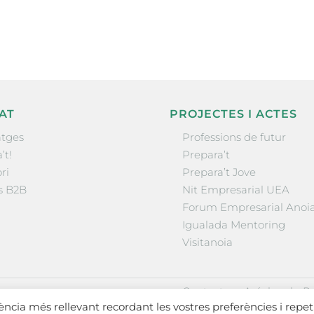
la comarca.
AT
PROJECTES I ACTES
tges
Professions de futur
’t!
Prepara’t
ri
Prepara’t Jove
s B2B
Nit Empresarial UEA
Forum Empresarial Anoi
Igualada Mentoring
Visitanoia
·
·
Contactar
Avís legal
Po
iència més rellevant recordant les vostres preferències i repet