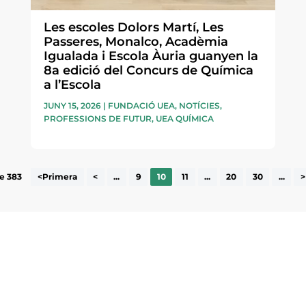
Les escoles Dolors Martí, Les
Passeres, Monalco, Acadèmia
Igualada i Escola Àuria guanyen la
8a edició del Concurs de Química
a l’Escola
JUNY 15, 2026
|
FUNDACIÓ UEA
,
NOTÍCIES
,
PROFESSIONS DE FUTUR
,
UEA QUÍMICA
e 383
<Primera
<
...
9
10
11
...
20
30
...
>
ne, publicació
nformació sobre
He llegit 