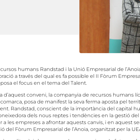
cursos humans Randstad i la Unió Empresarial de l’Anoi
oració a través del qual es fa possible el II Fòrum Empresar
posa el focus en el tema del Talent.
a d’aquest conveni, la companyia de recursos humans líder
 comarca, posa de manifest la seva ferma aposta pel territo
alent. Randstad, conscient de la importància del capital 
coneixedora dels nous reptes i tendències en la gestió del T
r a les empreses a afrontar aquests canvis, i en aquest s
ió del Fòrum Empresarial de l’Anoia, organitzat per la UE