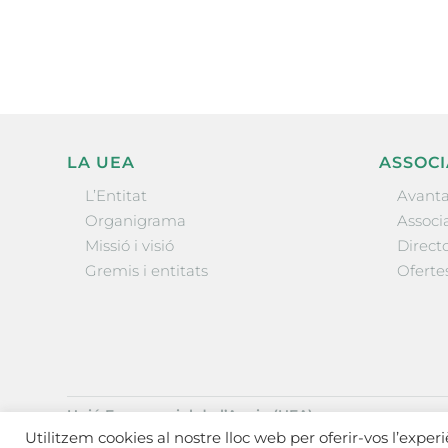
l’actualitat empresarial de 
LA UEA
ASSOCI
L’Entitat
Avanta
Organigrama
Associa
Missió i visió
Directo
Gremis i entitats
Oferte
Unió Empresarial de l’Anoia (UEA)
Ctra. de Manresa, 131, 08700 – Igualada
(Barcelona)
Utilitzem cookies al nostre lloc web per oferir-vos l’exper