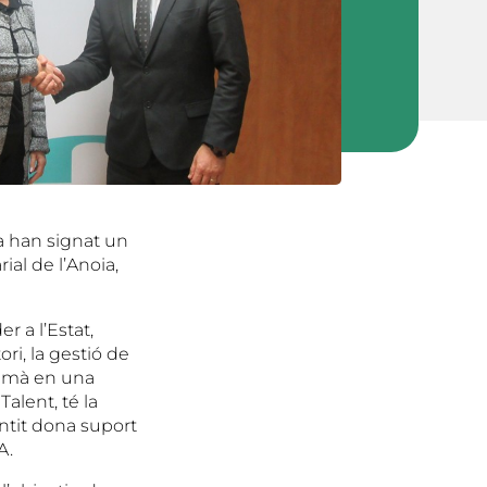
a han signat un
ial de l’Anoia,
 a l’Estat,
ri, la gestió de
humà en una
alent, té la
entit dona suport
A.