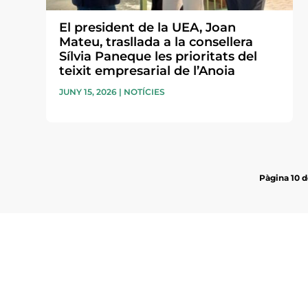
El president de la UEA, Joan
Mateu, trasllada a la consellera
Sílvia Paneque les prioritats del
teixit empresarial de l’Anoia
JUNY 15, 2026
|
NOTÍCIES
Pàgina 10 d
Subscriu-te a la UEA Magazi
electrònica periòdica amb i