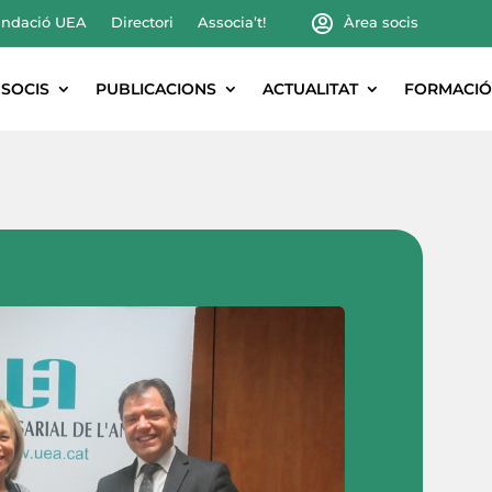
ndació UEA
Directori
Associa’t!
Àrea socis
SOCIS
PUBLICACIONS
ACTUALITAT
FORMACIÓ