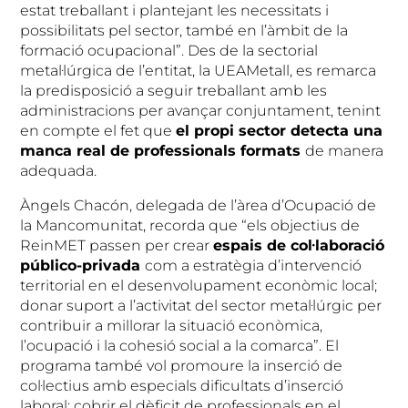
estat treballant i plantejant les necessitats i
possibilitats pel sector, també en l’àmbit de la
formació ocupacional”. Des de la sectorial
metal·lúrgica de l’entitat, la UEAMetall, es remarca
la predisposició a seguir treballant amb les
administracions per avançar conjuntament, tenint
en compte el fet que
el propi sector detecta una
manca real de professionals formats
de manera
adequada.
Àngels Chacón, delegada de l’àrea d’Ocupació de
la Mancomunitat, recorda que “els objectius de
ReinMET passen per crear
espais de col·laboració
público-privada
com a estratègia d’intervenció
territorial en el desenvolupament econòmic local;
donar suport a l’activitat del sector metal·lúrgic per
contribuir a millorar la situació econòmica,
l’ocupació i la cohesió social a la comarca”. El
programa també vol promoure la inserció de
col·lectius amb especials dificultats d’inserció
laboral; cobrir el dèficit de professionals en el