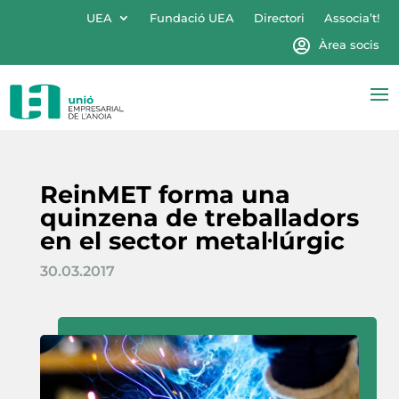
UEA
Fundació UEA
Directori
Associa’t!
Àrea socis
ReinMET forma una
quinzena de treballadors
en el sector metal·lúrgic
30.03.2017