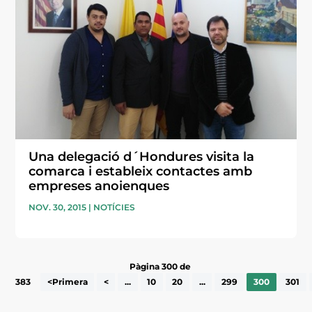
Una delegació d´Hondures visita la
comarca i estableix contactes amb
empreses anoienques
NOV. 30, 2015
|
NOTÍCIES
Pàgina 300 de
383
<Primera
<
...
10
20
...
299
300
301