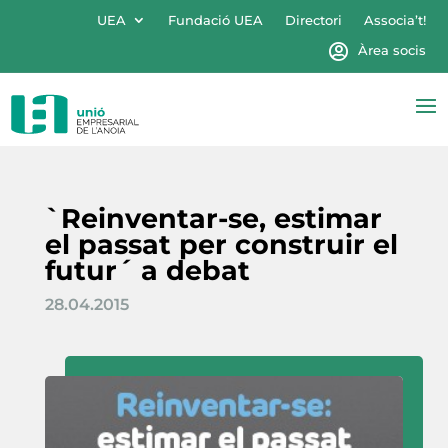
UEA
Fundació UEA
Directori
Associa’t!
Àrea socis
`Reinventar-se, estimar
el passat per construir el
futur´ a debat
28.04.2015