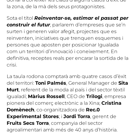
la zona, de la mà dels seus protagonistes.
Sota el títol
Reinventar-se, estimar el passat per
construir el futur
, parlarem d’empreses que se’n
surten i generen valor afegit, projectes que es
reinventen, iniciatives que trenquen esquemes i
persones que aposten per posicionar Igualada
com un territori d’innovació i coneixement. En
definitiva, receptes reals per encarar la sortida de la
crisi.
La taula rodona comptarà amb quatre casos d’èxit
del territori:
Toni
Palmés
, General Manager de
Sita
Murt
, referent de la moda al país i del sector tèxtil
igualadí;
Màrius
Rossell
, CEO de
Trilogi
, empresa
pionera del comerç electrònic a la Xina;
Cristina
Domènech
, co-organitzadora de
Rec.0
Experimental Stores
; i
Jordi
Torra
, gerent de
Fruits Secs Torra
, companyia del sector
agroalimentari amb més de 40 anys d’història.