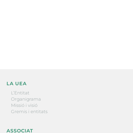
l’actualitat empresarial de la comarca.
He llegit i accepto la poítica de privacitat
ENVIAR
LA UEA
L’Entitat
Organigrama
Missió i visió
Gremis i entitats
ASSOCIAT