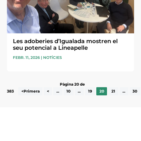
Les adoberies d’Igualada mostren el
seu potencial a Lineapelle
FEBR. 11, 2026
|
NOTÍCIES
Pàgina 20 de
383
<Primera
<
...
10
...
19
20
21
...
30
Subscriu-te a la UEA Magazine, publicació
electrònica periòdica amb informació sobre