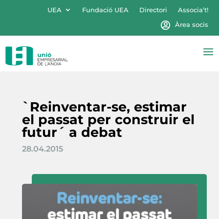
UEA
Fundació UEA
Directori
Associa’t!
Àrea socis
`Reinventar-se, estimar
el passat per construir el
futur´ a debat
28.04.2015