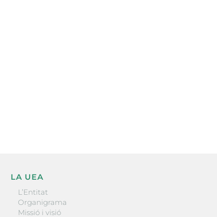
Subscriu-te a la UEA Magazine, publicació
electrònica periòdica amb informació sobre
l’actualitat empresarial de la comarca.
He llegit i accepto la poítica de privacitat
ENVIAR
LA UEA
L’Entitat
Organigrama
Missió i visió