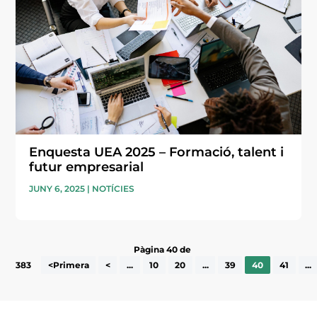
Enquesta UEA 2025 – Formació, talent i
futur empresarial
JUNY 6, 2025
|
NOTÍCIES
Pàgina 40 de
383
<Primera
<
...
10
20
...
39
40
41
...