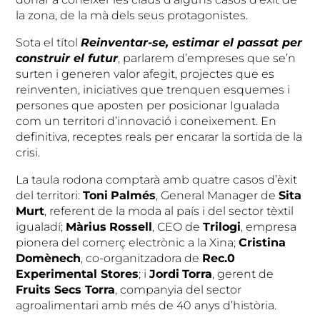
la zona, de la mà dels seus protagonistes.
Sota el títol
Reinventar-se, estimar el passat per
construir el futur
, parlarem d’empreses que se’n
surten i generen valor afegit, projectes que es
reinventen, iniciatives que trenquen esquemes i
persones que aposten per posicionar Igualada
com un territori d’innovació i coneixement. En
definitiva, receptes reals per encarar la sortida de la
crisi.
La taula rodona comptarà amb quatre casos d’èxit
del territori:
Toni
Palmés
, General Manager de
Sita
Murt
, referent de la moda al país i del sector tèxtil
igualadí;
Màrius
Rossell
, CEO de
Trilogi
, empresa
pionera del comerç electrònic a la Xina;
Cristina
Domènech
, co-organitzadora de
Rec.0
Experimental Stores
; i
Jordi
Torra
, gerent de
Fruits Secs Torra
, companyia del sector
agroalimentari amb més de 40 anys d’història.