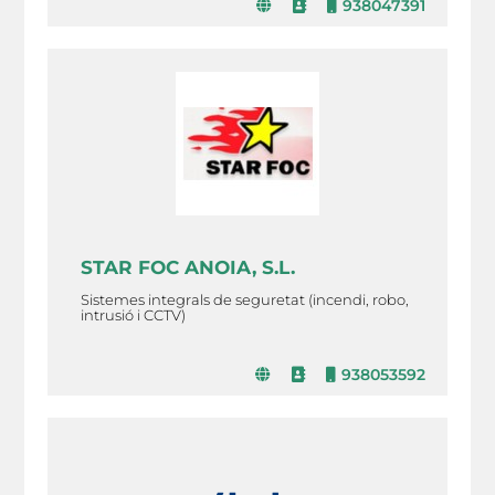
938047391
STAR FOC ANOIA, S.L.
Sistemes integrals de seguretat (incendi, robo,
intrusió i CCTV)
938053592