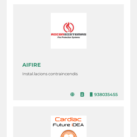
AIFIRE
Instal.lacions contraincendis
938035455