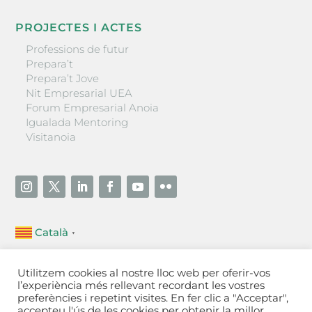
PROJECTES I ACTES
Professions de futur
Prepara’t
Prepara’t Jove
Nit Empresarial UEA
Forum Empresarial Anoia
Igualada Mentoring
Visitanoia
Català
▼
Unió Empresarial de l’Anoia (UEA)
Utilitzem cookies al nostre lloc web per oferir-vos
Ctra. de Manresa, 131, 08700 – Igualada
(Barcelona)
l’experiència més rellevant recordant les vostres
Tel 93 805 22 92
preferències i repetint visites. En fer clic a "Acceptar",
accepteu l'ús de les cookies per obtenir la millor