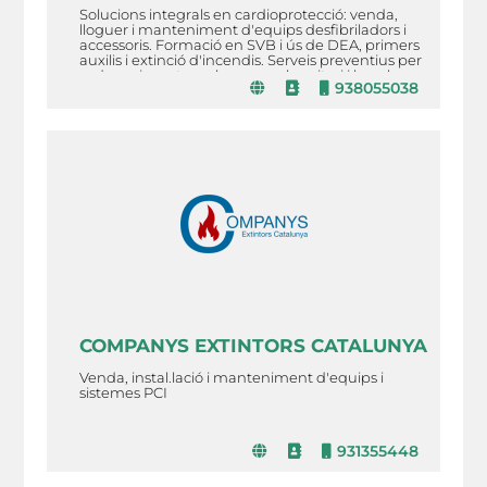
Solucions integrals en cardioprotecció: venda,
lloguer i manteniment d'equips desfibriladors i
accessoris. Formació en SVB i ús de DEA, primers
auxilis i extinció d'incendis. Serveis preventius per
esdeveniments amb personal sanitari i bombers.
938055038
COMPANYS EXTINTORS CATALUNYA
Venda, instal.lació i manteniment d'equips i
sistemes PCI
931355448