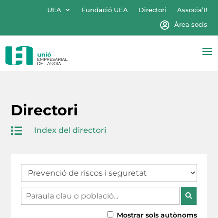
UEA
Fundació UEA
Directori
Associa’t!
Àrea socis
Directori

Index del directori
Mostrar sols autònoms