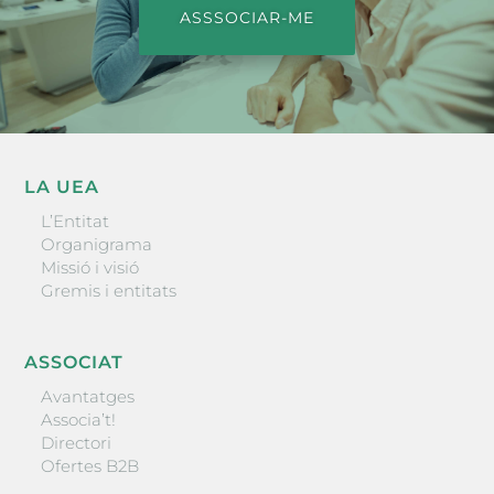
ASSSOCIAR-ME
LA UEA
L’Entitat
Organigrama
Missió i visió
Gremis i entitats
ASSOCIAT
Avantatges
Associa’t!
Directori
Ofertes B2B