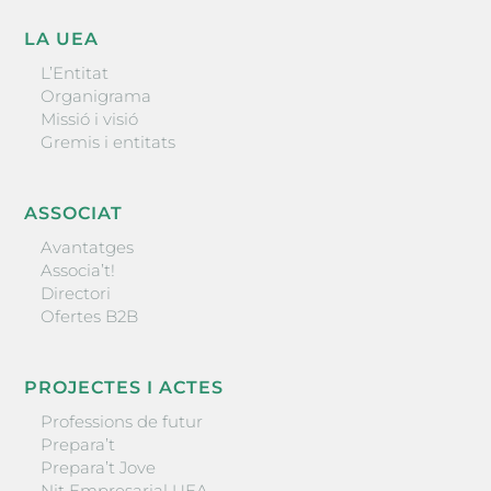
LA UEA
L’Entitat
Organigrama
Missió i visió
Gremis i entitats
ASSOCIAT
Avantatges
Associa’t!
Directori
Ofertes B2B
PROJECTES I ACTES
Professions de futur
Prepara’t
Prepara’t Jove
Nit Empresarial UEA