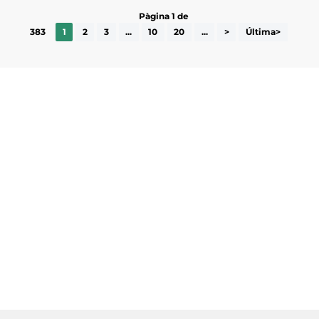
Pàgina 1 de
383
1
2
3
...
10
20
...
>
Última>
Subscriu-te a la UEA Magazine, publicació
electrònica periòdica amb informació sobre
l’actualitat empresarial de la comarca.
He llegit i accepto la poítica de privacitat
ENVIAR