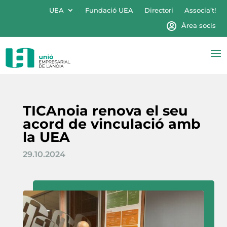
UEA
Fundació UEA
Directori
Associa’t!
Àrea socis
TICAnoia renova el seu
acord de vinculació amb
la UEA
29.10.2024