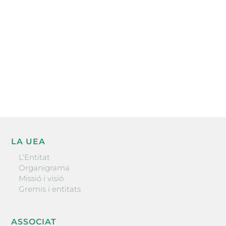
l’actualitat empresarial de la comarca.
He llegit i accepto la poítica de privacitat
ENVIAR
LA UEA
L’Entitat
Organigrama
Missió i visió
Gremis i entitats
ASSOCIAT