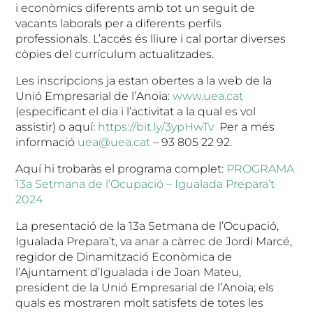
i econòmics diferents amb tot un seguit de
vacants laborals per a diferents perfils
professionals. L’accés és lliure i cal portar diverses
còpies del currículum actualitzades.
Les inscripcions ja estan obertes a la web de la
Unió Empresarial de l’Anoia:
www.uea.cat
(especificant el dia i l’activitat a la qual es vol
assistir) o aquí:
https://bit.ly/3ypHwTv
Per a més
informació
uea@uea.cat
– 93 805 22 92.
Aquí hi trobaràs el programa complet:
PROGRAMA
13a Setmana de l’Ocupació – Igualada Prepara’t
2024
La presentació de la 13a Setmana de l’Ocupació,
Igualada Prepara’t, va anar a càrrec de Jordi Marcé,
regidor de Dinamització Econòmica de
l’Ajuntament d’Igualada i de Joan Mateu,
president de la Unió Empresarial de l’Anoia; els
quals es mostraren molt satisfets de totes les