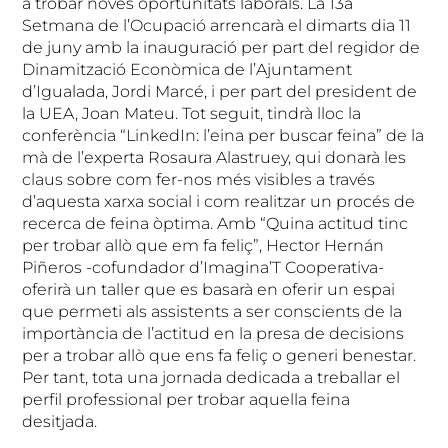
a trobar noves oportunitats laborals. La 13a
Setmana de l’Ocupació arrencarà el dimarts dia 11
de juny amb la inauguració per part del regidor de
Dinamització Econòmica de l’Ajuntament
d’Igualada, Jordi Marcé, i per part del president de
la UEA, Joan Mateu. Tot seguit, tindrà lloc la
conferència “LinkedIn: l’eina per buscar feina” de la
mà de l’experta Rosaura Alastruey, qui donarà les
claus sobre com fer-nos més visibles a través
d’aquesta xarxa social i com realitzar un procés de
recerca de feina òptima. Amb “Quina actitud tinc
per trobar allò que em fa feliç”, Hector Hernán
Piñeros -cofundador d’Imagina’T Cooperativa-
oferirà un taller que es basarà en oferir un espai
que permeti als assistents a ser conscients de la
importància de l’actitud en la presa de decisions
per a trobar allò que ens fa feliç o generi benestar.
Per tant, tota una jornada dedicada a treballar el
perfil professional per trobar aquella feina
desitjada.