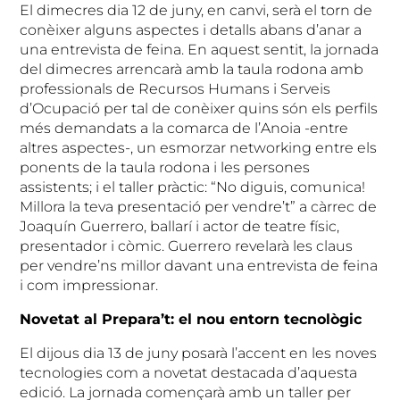
El dimecres dia 12 de juny, en canvi, serà el torn de
conèixer alguns aspectes i detalls abans d’anar a
una entrevista de feina. En aquest sentit, la jornada
del dimecres arrencarà amb la taula rodona amb
professionals de Recursos Humans i Serveis
d’Ocupació per tal de conèixer quins són els perfils
més demandats a la comarca de l’Anoia -entre
altres aspectes-, un esmorzar networking entre els
ponents de la taula rodona i les persones
assistents; i el taller pràctic: “No diguis, comunica!
Millora la teva presentació per vendre’t” a càrrec de
Joaquín Guerrero, ballarí i actor de teatre físic,
presentador i còmic. Guerrero revelarà les claus
per vendre’ns millor davant una entrevista de feina
i com impressionar.
Novetat al Prepara’t: el nou entorn tecnològic
El dijous dia 13 de juny posarà l’accent en les noves
tecnologies com a novetat destacada d’aquesta
edició. La jornada començarà amb un taller per