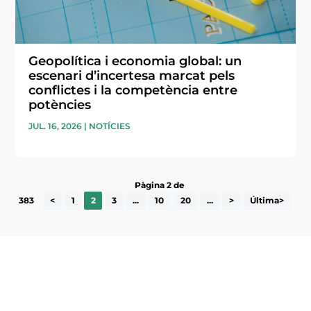
Geopolítica i economia global: un
escenari d’incertesa marcat pels
conflictes i la competència entre
potències
JUL. 16, 2026
|
NOTÍCIES
Pàgina 2 de
383
<
1
2
3
...
10
20
...
>
Última>
Subscriu-te a la UEA Magazine, publicació
electrònica periòdica amb informació sobre