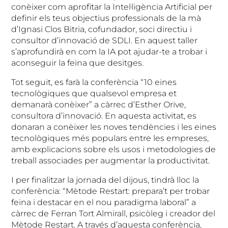
conèixer com aprofitar la Intel·ligència Artificial per
definir els teus objectius professionals de la mà
d’Ignasi Clos Bitria, cofundador, soci directiu i
consultor d’innovació de SDLI. En aquest taller
s’aprofundirà en com la IA pot ajudar-te a trobar i
aconseguir la feina que desitges.
Tot seguit, es farà la conferència “10 eines
tecnològiques que qualsevol empresa et
demanarà conèixer” a càrrec d’Esther Orive,
consultora d’innovació. En aquesta activitat, es
donaran a conèixer les noves tendències i les eines
tecnològiques més populars entre les empreses,
amb explicacions sobre els usos i metodologies de
treball associades per augmentar la productivitat.
I per finalitzar la jornada del dijous, tindrà lloc la
conferència: “Mètode Restart: prepara’t per trobar
feina i destacar en el nou paradigma laboral” a
càrrec de Ferran Tort Almirall, psicòleg i creador del
Mètode Restart. A través d’aquesta conferència,