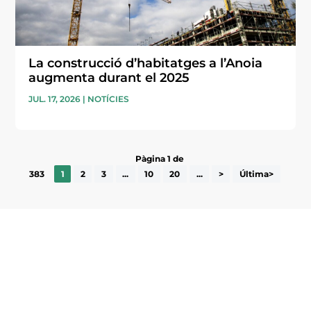
La construcció d’habitatges a l’Anoia
augmenta durant el 2025
JUL. 17, 2026
|
NOTÍCIES
Pàgina 1 de
383
1
2
3
...
10
20
...
>
Última>
Subscriu-te a la UEA Magazine, publicació
electrònica periòdica amb informació sobre
l’actualitat empresarial de la comarca.