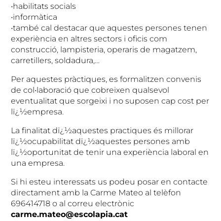
•habilitats socials
•informàtica
•també cal destacar que aquestes persones tenen
experiència en altres sectors i oficis com
construcció, lampisteria, operaris de magatzem,
carretillers, soldadura,…
Per aquestes pràctiques, es formalitzen convenis
de col•laboració que cobreixen qualsevol
eventualitat que sorgeixi i no suposen cap cost per
lï¿½empresa.
La finalitat dï¿½aquestes practiques és millorar
lï¿½ocupabilitat dï¿½aquestes persones amb
lï¿½oportunitat de tenir una experiència laboral en
una empresa.
Si hi esteu interessats us podeu posar en contacte
directament amb la Carme Mateo al telèfon
696414718 o al correu electrònic
carme.mateo@escolapia.cat