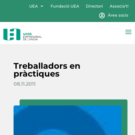
UEA
Fundació UEA
Directori
Associa’t!
Àrea socis
Treballadors en
pràctiques
08.11.2011