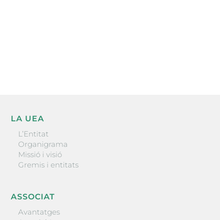
He llegit i accepto la poítica de privacitat
ENVIAR
LA UEA
L’Entitat
Organigrama
Missió i visió
Gremis i entitats
ASSOCIAT
Avantatges