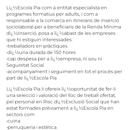
Lï¿½Escola Pia com a entitat especialista en
programes formatius per adults, i com a
responsable a la comarca en itineraris de inserció
sociolaboral per a beneficiaris de la Renda Mínima
dï¿½Inserció, posa a lï¿½abast de les empreses
que hi estiguin interessades:
•treballadors en pràctiques
•dï¿½una durada de 150 hores
•cap despesa per a lï¿½empresa, ni sou ni
Seguretat Social
•acompanyament i seguiment en tot el procés per
part de lï¿½Escola Pia
Lï¿½Escola Pia li ofereix lï¿½oportunitat de fer-li
una selecció i valoració del lloc de treball ofertat,
pel personal en Risc dï¿½Exclusió Social que han
estat formades prèviament a lï¿½Escola Pia en
sectors com
•cuina
•perruqueria i estètica