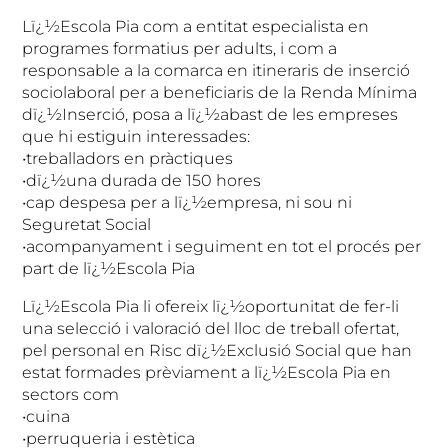
Lï¿½Escola Pia com a entitat especialista en
programes formatius per adults, i com a
responsable a la comarca en itineraris de inserció
sociolaboral per a beneficiaris de la Renda Mínima
dï¿½Inserció, posa a lï¿½abast de les empreses
que hi estiguin interessades:
•treballadors en pràctiques
•dï¿½una durada de 150 hores
•cap despesa per a lï¿½empresa, ni sou ni
Seguretat Social
•acompanyament i seguiment en tot el procés per
part de lï¿½Escola Pia
Lï¿½Escola Pia li ofereix lï¿½oportunitat de fer-li
una selecció i valoració del lloc de treball ofertat,
pel personal en Risc dï¿½Exclusió Social que han
estat formades prèviament a lï¿½Escola Pia en
sectors com
•cuina
•perruqueria i estètica