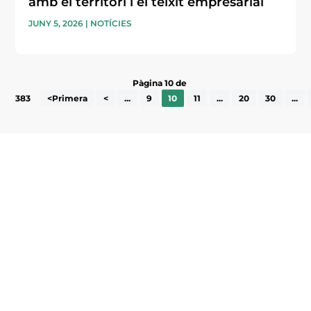
amb el territori i el teixit empresarial
JUNY 5, 2026
|
NOTÍCIES
Pàgina 10 de
383
<Primera
<
...
9
10
11
...
20
30
...
Subscriu-te a la UEA Magazine, publicació
electrònica periòdica amb informació sobre
l’actualitat empresarial de la comarca.
He llegit i accepto la poítica de privacitat