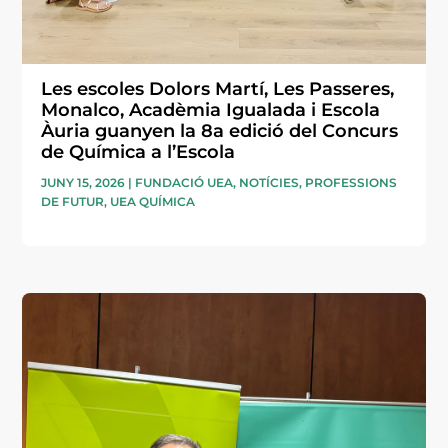
Les escoles Dolors Martí, Les Passeres,
Monalco, Acadèmia Igualada i Escola
Àuria guanyen la 8a edició del Concurs
de Química a l’Escola
JUNY 15, 2026
|
FUNDACIÓ UEA
,
NOTÍCIES
,
PROFESSIONS
DE FUTUR
,
UEA QUÍMICA