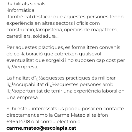
•habilitats socials
•informàtica
•també cal destacar que aquestes persones tenen
experiència en altres sectors i oficis com
construcció, lampisteria, operaris de magatzem,
carretillers, soldadura,…
Per aquestes pràctiques, es formalitzen convenis
de col•laboració que cobreixen qualsevol
eventualitat que sorgeixi i no suposen cap cost per
lï¿½empresa.
La finalitat dï¿½aquestes practiques és millorar
lï¿½ocupabilitat dï¿½aquestes persones amb
lï¿½oportunitat de tenir una experiència laboral en
una empresa.
Si hi esteu interessats us podeu posar en contacte
directament amb la Carme Mateo al telèfon
696414718 o al correu electrònic
carme.mateo@escolapia.cat