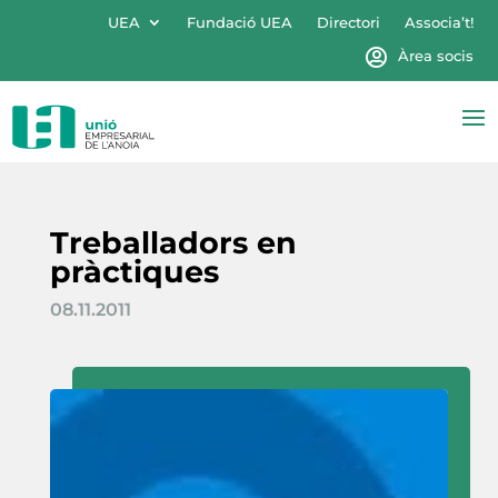
UEA
Fundació UEA
Directori
Associa’t!
Àrea socis
Treballadors en
pràctiques
08.11.2011