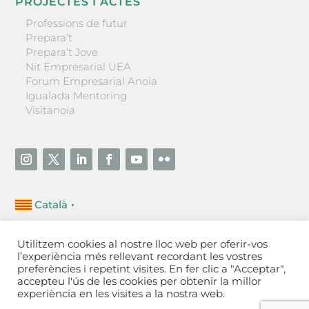
PROJECTES I ACTES
Professions de futur
Prepara’t
Prepara’t Jove
Nit Empresarial UEA
Forum Empresarial Anoia
Igualada Mentoring
Visitanoia
Català
▼
Unió Empresarial de l’Anoia (UEA)
Utilitzem cookies al nostre lloc web per oferir-vos
Ctra. de Manresa, 131, 08700 – Igualada
(Barcelona)
l’experiència més rellevant recordant les vostres
Tel 93 805 22 92
preferències i repetint visites. En fer clic a "Acceptar",
accepteu l'ús de les cookies per obtenir la millor
experiència en les visites a la nostra web.
Contactar
·
Avís legal
·
Política de privacitat
·
Política