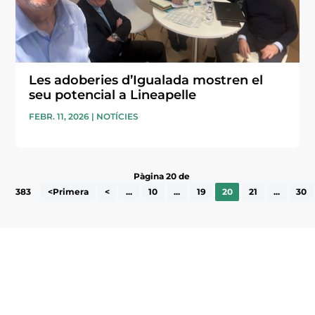
Les adoberies d’Igualada mostren el
seu potencial a Lineapelle
FEBR. 11, 2026
|
NOTÍCIES
Pàgina 20 de
383
<Primera
<
...
10
...
19
20
21
...
30
Subscriu-te a la UEA Magazine, publicació
electrònica periòdica amb informació sobre
l’actualitat empresarial de la comarca.