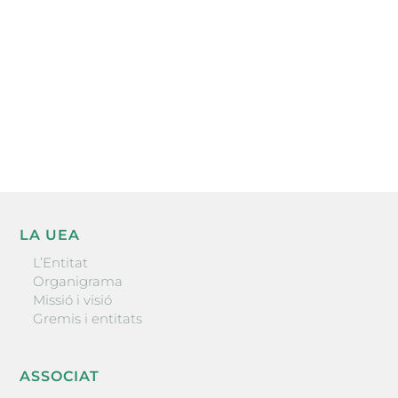
He llegit i accepto la poítica de privacitat
ENVIAR
LA UEA
L’Entitat
Organigrama
Missió i visió
Gremis i entitats
ASSOCIAT