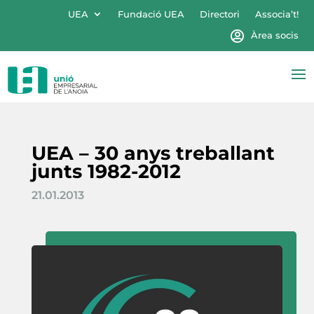
UEA
Fundació UEA
Directori
Associa’t!
Àrea socis
UEA – 30 anys treballant
junts 1982-2012
21.01.2013