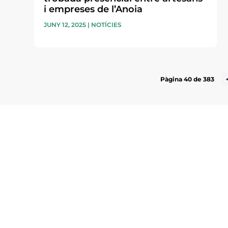
i empreses de l’Anoia
JUNY 12, 2025
|
NOTÍCIES
Pàgina 40 de 383
Subscriu-te a la UEA Magazi
electrònica periòdica amb i
l’actualitat empresarial de 