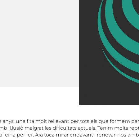
 anys, una fita molt rellevant per tots els que formem par
il.lusió malgrat les dificultats actuals. Tenim molts rep
a feina per fer. Ara toca mirar endavant i renovar-nos a