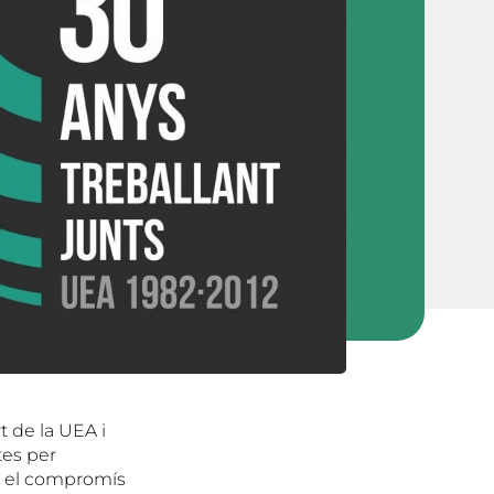
t de la UEA i
tes per
mb el compromís