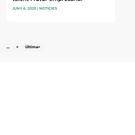
JUNY 6, 2025
|
NOTÍCIES
...
>
Última>
i accepto la poítica de privacitat
ENVIAR