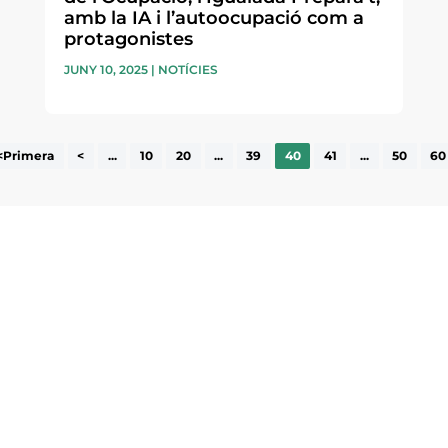
amb la IA i l’autoocupació com a
protagonistes
JUNY 10, 2025
|
NOTÍCIES
<Primera
<
...
10
20
...
39
40
41
...
50
60
ne, publicació
nformació sobre
la comarca.
He llegit 