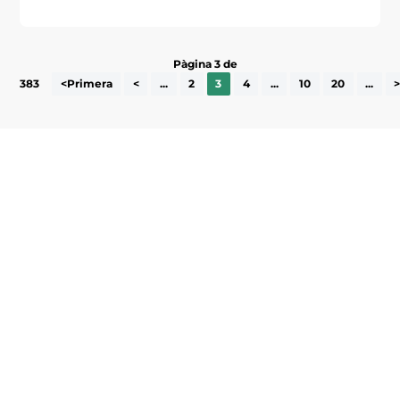
Pàgina 3 de
383
<Primera
<
...
2
3
4
...
10
20
...
Subscriu-te a la UEA Magazine, publicació
electrònica periòdica amb informació sobre
l’actualitat empresarial de la comarca.
He llegit i accepto la poítica de privacitat
ENVIAR