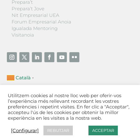
Prepara’t
Prepara’t Jove
Nit Empresarial UEA
Forum Empresarial Anoia
Igualada Mentoring
Visitanoia
Català
▼
Unió Empresarial de l’Anoia (UEA)
Utilitzem cookies al nostre lloc web per oferir-vos
Ctra. de Manresa, 131, 08700 – Igualada
(Barcelona)
l’experiència més rellevant recordant les vostres
Tel 93 805 22 92
preferències i repetint visites. En fer clic a "Acceptar",
accepteu l'ús de les cookies per obtenir la millor
experiència en les visites a la nostra web.
Contactar
·
Avís legal
·
Política de privacitat
·
Política
de cookies
[Configurar]
[Configurar]
REBUTJAR
ACCEPTAR
Fet a Igualada per Aladetres