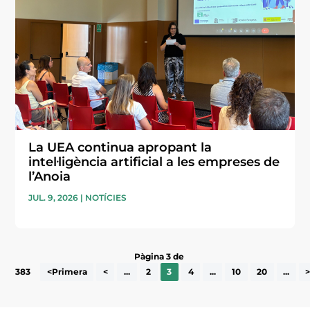
La UEA continua apropant la
intel·ligència artificial a les empreses de
l’Anoia
JUL. 9, 2026
|
NOTÍCIES
Pàgina 3 de
383
<Primera
<
...
2
3
4
...
10
20
...