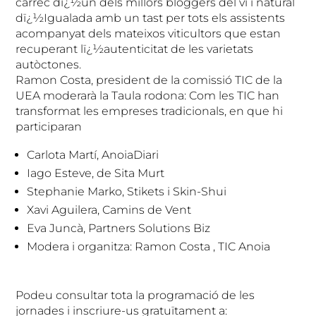
càrrec dï¿½un dels millors bloggers del vi i natural
dï¿½Igualada amb un tast per tots els assistents
acompanyat dels mateixos viticultors que estan
recuperant lï¿½autenticitat de les varietats
autòctones.
Ramon Costa, president de la comissió TIC de la
UEA moderarà la Taula rodona: Com les TIC han
transformat les empreses tradicionals, en que hi
participaran
Carlota Martí, AnoiaDiari
Iago Esteve, de Sita Murt
Stephanie Marko, Stikets i Skin-Shui
Xavi Aguilera, Camins de Vent
Eva Juncà, Partners Solutions Biz
Modera i organitza: Ramon Costa , TIC Anoia
Podeu consultar tota la programació de les
jornades i inscriure-us gratuïtament a: