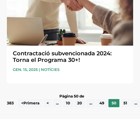
Contractació subvencionada 2024:
Torna el Programa 30+!
GEN. 15, 2025
|
NOTÍCIES
Pàgina 50 de
383
<Primera
<
...
10
20
...
49
50
51
...