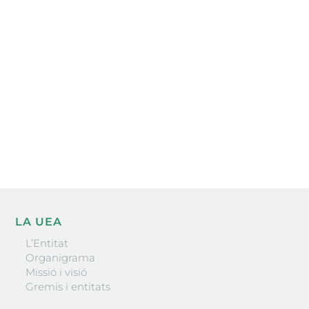
Subscriu-te a la UEA Magazine, publicació
electrònica periòdica amb informació sobre
l’actualitat empresarial de la comarca.
He llegit i accepto la poítica de privacitat
ENVIAR
LA UEA
L’Entitat
Organigrama
Missió i visió
Gremis i entitats