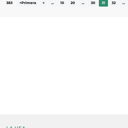
383
<Primera
<
...
10
20
...
30
31
32
...
Subscriu-te a la UEA Magazine, publicació
electrònica periòdica amb informació sobre
l’actualitat empresarial de la comarca.
He llegit i accepto la poítica de privacitat
ENVIAR