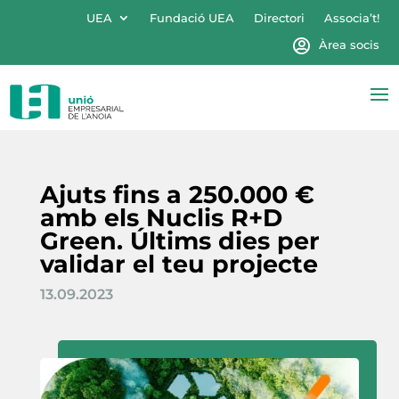
UEA
Fundació UEA
Directori
Associa’t!
Àrea socis
Ajuts fins a 250.000 €
amb els Nuclis R+D
Green. Últims dies per
validar el teu projecte
13.09.2023