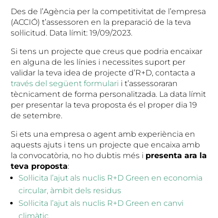
Des de l’Agència per la competitivitat de l’empresa
(ACCIÓ) t’assessoren en la preparació de la teva
sol·licitud. Data límit: 19/09/2023.
Si tens un projecte que creus que podria encaixar
en alguna de les línies i necessites suport per
validar la teva idea de projecte d’R+D, contacta a
través del següent formulari
i t’assessoraran
tècnicament de forma personalitzada. La data límit
per presentar la teva proposta és el proper dia 19
de setembre.
Si ets una empresa o agent amb experiència en
aquests ajuts i tens un projecte que encaixa amb
la convocatòria, no ho dubtis més i
presenta ara la
teva proposta
:
Sol·licita l’ajut als nuclis R+D Green en economia
circular, àmbit dels residus
Sol·licita l’ajut als nuclis R+D Green en canvi
climàtic