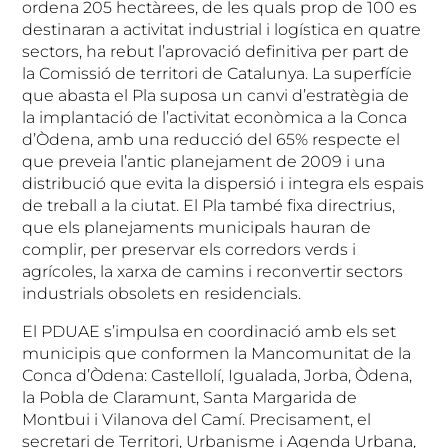
ordena 205 hectàrees, de les quals prop de 100 es
destinaran a activitat industrial i logística en quatre
sectors, ha rebut l’aprovació definitiva per part de
la Comissió de territori de Catalunya. La superfície
que abasta el Pla suposa un canvi d’estratègia de
la implantació de l’activitat econòmica a la Conca
d’Òdena, amb una reducció del 65% respecte el
que preveia l’antic planejament de 2009 i una
distribució que evita la dispersió i integra els espais
de treball a la ciutat. El Pla també fixa directrius,
que els planejaments municipals hauran de
complir, per preservar els corredors verds i
agrícoles, la xarxa de camins i reconvertir sectors
industrials obsolets en residencials.
El PDUAE s’impulsa en coordinació amb els set
municipis que conformen la Mancomunitat de la
Conca d’Òdena: Castellolí, Igualada, Jorba, Òdena,
la Pobla de Claramunt, Santa Margarida de
Montbui i Vilanova del Camí. Precisament, el
secretari de Territori, Urbanisme i Agenda Urbana,