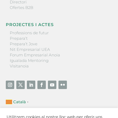
Directori
Ofertes B2B
PROJECTES I ACTES
Professions de futur
Prepara’t
Prepara’t Jove
Nit Empresarial UEA
Forum Empresarial Anoia
Igualada Mentoring
Visitanoia
Català
▼
Unió Empresarial de l’Anoia (UEA)
Utilitzem cookies al nostre lloc web per oferir-vos