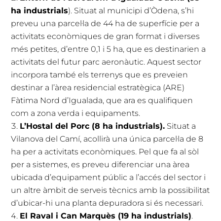
ha industrials
). Situat al municipi d’Òdena, s’hi
preveu una parcel·la de 44 ha de superfície per a
activitats econòmiques de gran format i diverses
més petites, d’entre 0,1 i 5 ha, que es destinarien a
activitats del futur parc aeronàutic. Aquest sector
incorpora també els terrenys que es preveien
destinar a l’àrea residencial estratègica (ARE)
Fàtima Nord d’Igualada, que ara es qualifiquen
com a zona verda i equipaments.
L’Hostal del Porc (8 ha industrials).
Situat a
Vilanova del Camí, acollirà una única parcel·la de 8
ha per a activitats econòmiques. Pel que fa al sòl
per a sistemes, es preveu diferenciar una àrea
ubicada d’equipament públic a l’accés del sector i
un altre àmbit de serveis tècnics amb la possibilitat
d’ubicar-hi una planta depuradora si és necessari.
El Raval i Can Marquès (19 ha industrials)
.