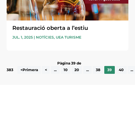
Restauració oberta a l’estiu
JUL. 1, 2025
|
NOTÍCIES
,
UEA TURISME
Pàgina 39 de
383
<Primera
<
...
10
20
...
38
39
40
...
Subscriu-te a la UEA Magazine, publicació
electrònica periòdica amb informació sobre
l’actualitat empresarial de la comarca.