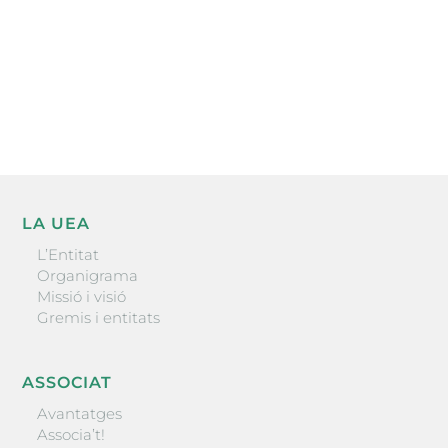
He llegit i accepto la poítica de privacitat
ENVIAR
LA UEA
L’Entitat
Organigrama
Missió i visió
Gremis i entitats
ASSOCIAT
Avantatges
Associa’t!