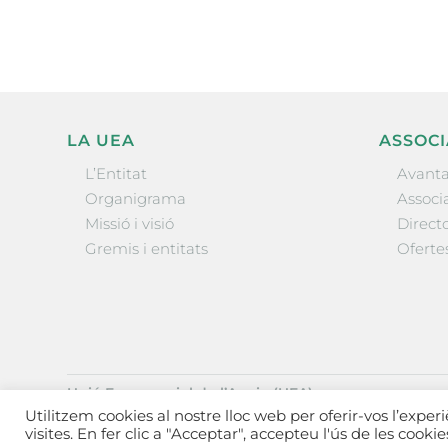
LA UEA
ASSOCI
L’Entitat
Avanta
Organigrama
Associa
Missió i visió
Directo
Gremis i entitats
Oferte
Unió Empresarial de l’Anoia (UEA)
Ctra. de Manresa, 131, 08700 – Igualada
(Barcelona)
Utilitzem cookies al nostre lloc web per oferir-vos l’exper
Tel 93 805 22 92
visites. En fer clic a "Acceptar", accepteu l'ús de les cooki