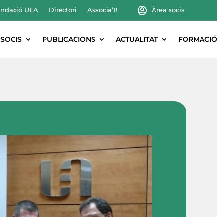
ndació UEA
Directori
Associa’t!
Àrea socis
SOCIS
PUBLICACIONS
ACTUALITAT
FORMACIÓ