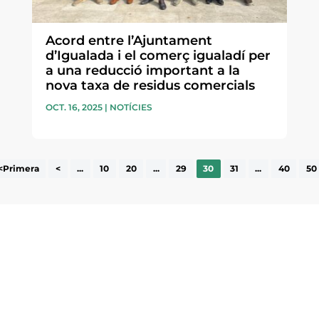
Acord entre l’Ajuntament
d’Igualada i el comerç igualadí per
a una reducció important a la
nova taxa de residus comercials
OCT. 16, 2025
|
NOTÍCIES
<Primera
<
...
10
20
...
29
30
31
...
40
50
ne, publicació
nformació sobre
la comarca.
He llegit 