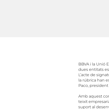
BBVA i la Unió E
dues entitats es
L’acte de signat
la rúbrica han e
Paco, president 
Amb aquest conve
teixit empresaria
suport al desen