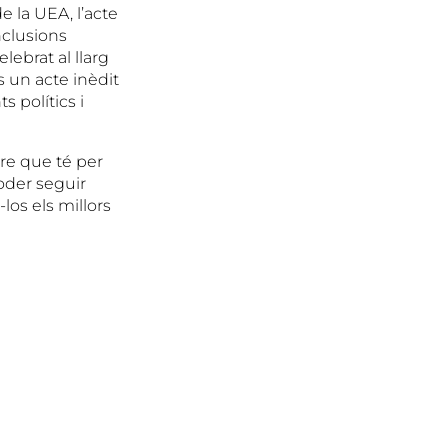
 la UEA, l’acte
nclusions
elebrat al llarg
 un acte inèdit
 polítics i
cre que té per
oder seguir
los els millors