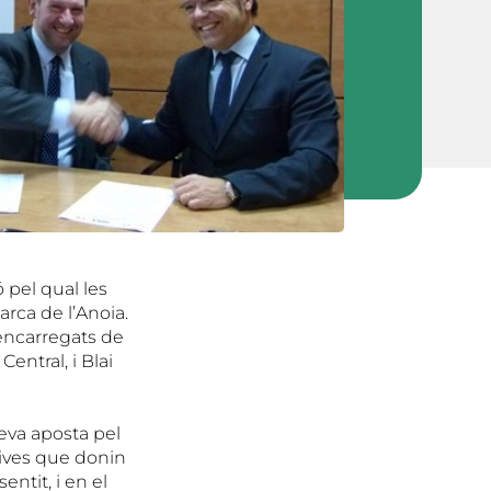
 pel qual les
rca de l’Anoia.
 encarregats de
entral, i Blai
eva aposta pel
atives que donin
ntit, i en el