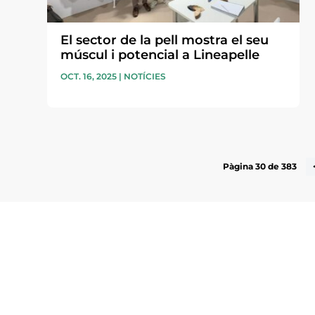
El sector de la pell mostra el seu
múscul i potencial a Lineapelle
OCT. 16, 2025
|
NOTÍCIES
Pàgina 30 de 383
Subscriu-te a la UEA Magazi
electrònica periòdica amb i
l’actualitat empresarial de 