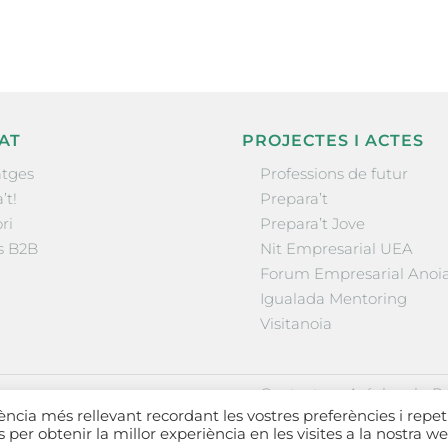
AT
PROJECTES I ACTES
tges
Professions de futur
’t!
Prepara’t
ri
Prepara’t Jove
s B2B
Nit Empresarial UEA
Forum Empresarial Anoi
Igualada Mentoring
Visitanoia
·
·
Contactar
Avís legal
Po
iència més rellevant recordant les vostres preferències i repet
es per obtenir la millor experiència en les visites a la nostra we