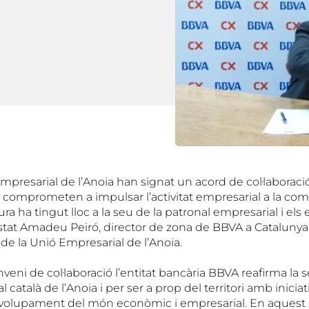
mpresarial de l’Anoia han signat un acord de col·laboració
 comprometen a impulsar l’activitat empresarial a la coma
ura ha tingut lloc a la seu de la patronal empresarial i els
stat Amadeu Peiró, director de zona de BBVA a Catalunya C
de la Unió Empresarial de l’Anoia.
ni de col·laboració l’entitat bancària BBVA reafirma la s
l català de l’Anoia i per ser a prop del territori amb inici
volupament del món econòmic i empresarial. En aquest se