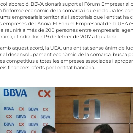
col·laboració, BBVA donarà suport al Fòrum Empresarial de
à l’informe econòmic de la comarca i que inclourà les co
ums empresarials territorials i sectorials que l’entitat ha c
s empreses de l’Anoia. El Fòrum Empresarial de la UEA és
ue reunirà a més de 200 persones entre empresaris, agents
arca, i tindrà lloc el 9 de febrer de 2017 a Igualada.
, amb aquest acord, la UEA, una entitat sense ànim de lu
ar el desenvolupament econòmic de la comarca, busca p
es competitius a totes les empreses associades i apropar-
is financers, oferts per l’entitat bancària.