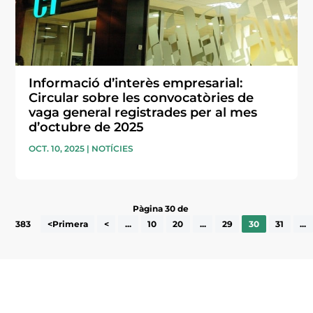
Informació d’interès empresarial:
Circular sobre les convocatòries de
vaga general registrades per al mes
d’octubre de 2025
OCT. 10, 2025
|
NOTÍCIES
Pàgina 30 de
383
<Primera
<
...
10
20
...
29
30
31
...
Subscriu-te a la UEA Magazine, publicació