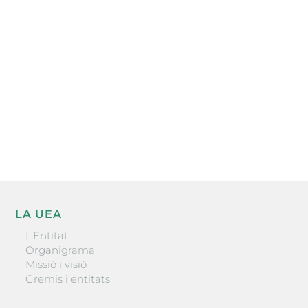
electrònica periòdica amb informació sobre
l’actualitat empresarial de la comarca.
He llegit i accepto la poítica de privacitat
ENVIAR
LA UEA
L’Entitat
Organigrama
Missió i visió
Gremis i entitats