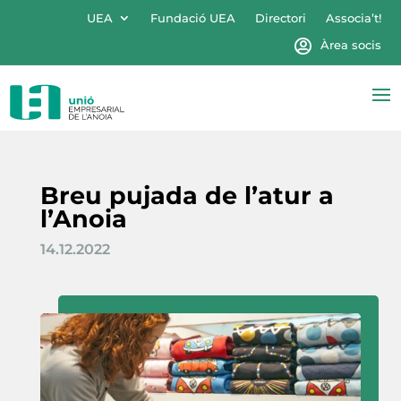
UEA
Fundació UEA
Directori
Associa’t!
Àrea socis
Breu pujada de l’atur a
l’Anoia
14.12.2022