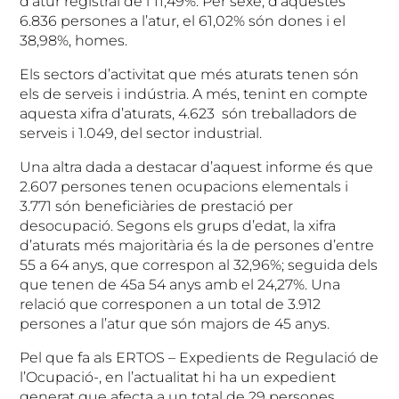
d’atur registral de l’11,49%. Per sexe, d’aquestes
6.836 persones a l’atur, el 61,02% són dones i el
38,98%, homes.
Els sectors d’activitat que més aturats tenen són
els de serveis i indústria. A més, tenint en compte
aquesta xifra d’aturats, 4.623 són treballadors de
serveis i 1.049, del sector industrial.
Una altra dada a destacar d’aquest informe és que
2.607 persones tenen ocupacions elementals i
3.771 són beneficiàries de prestació per
desocupació. Segons els grups d’edat, la xifra
d’aturats més majoritària és la de persones d’entre
55 a 64 anys, que correspon al 32,96%; seguida dels
que tenen de 45a 54 anys amb el 24,27%. Una
relació que corresponen a un total de 3.912
persones a l’atur que són majors de 45 anys.
Pel que fa als ERTOS – Expedients de Regulació de
l’Ocupació-, en l’actualitat hi ha un expedient
generat que afecta a un total de 29 persones