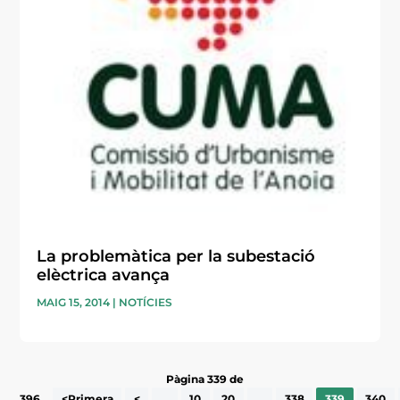
La problemàtica per la subestació
elèctrica avança
MAIG 15, 2014
|
NOTÍCIES
Pàgina 339 de
396
<Primera
<
...
10
20
...
338
339
340