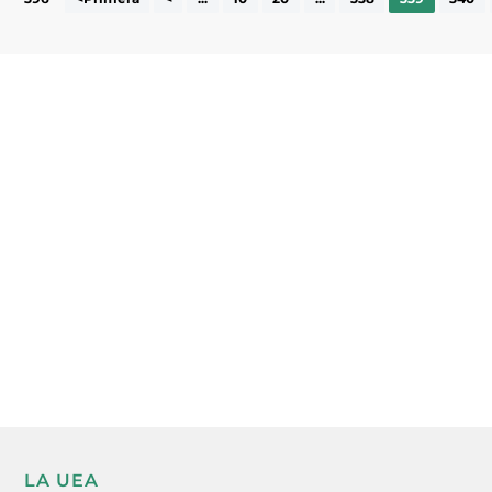
Subscriu-te a la UEA Magazine, publicació
electrònica periòdica amb informació sobre
l’actualitat empresarial de la comarca.
He llegit i accepto la poítica de privacitat
ENVIAR
LA UEA