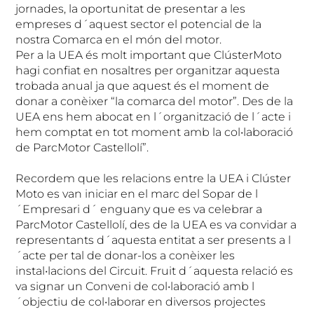
jornades, la oportunitat de presentar a les
empreses d´aquest sector el potencial de la
nostra Comarca en el món del motor.
Per a la UEA és molt important que ClústerMoto
hagi confiat en nosaltres per organitzar aquesta
trobada anual ja que aquest és el moment de
donar a conèixer “la comarca del motor”. Des de la
UEA ens hem abocat en l´organització de l´acte i
hem comptat en tot moment amb la col•laboració
de ParcMotor Castellolí”.
Recordem que les relacions entre la UEA i Clúster
Moto es van iniciar en el marc del Sopar de l
´Empresari d´ enguany que es va celebrar a
ParcMotor Castellolí, des de la UEA es va convidar a
representants d´aquesta entitat a ser presents a l
´acte per tal de donar-los a conèixer les
instal•lacions del Circuit. Fruit d´aquesta relació es
va signar un Conveni de col•laboració amb l
´objectiu de col•laborar en diversos projectes