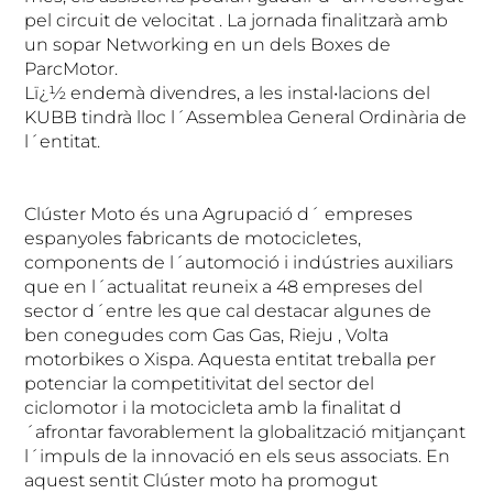
pel circuit de velocitat . La jornada finalitzarà amb
un sopar Networking en un dels Boxes de
ParcMotor.
Lï¿½ endemà divendres, a les instal•lacions del
KUBB tindrà lloc l´Assemblea General Ordinària de
l´entitat.
Clúster Moto és una Agrupació d´ empreses
espanyoles fabricants de motocicletes,
components de l´automoció i indústries auxiliars
que en l´actualitat reuneix a 48 empreses del
sector d´entre les que cal destacar algunes de
ben conegudes com Gas Gas, Rieju , Volta
motorbikes o Xispa. Aquesta entitat treballa per
potenciar la competitivitat del sector del
ciclomotor i la motocicleta amb la finalitat d
´afrontar favorablement la globalització mitjançant
l´impuls de la innovació en els seus associats. En
aquest sentit Clúster moto ha promogut