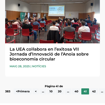
La UEA col·labora en l’exitosa VII
Jornada d’Innovació de l’Anoia sobre
bioeconomia circular
MAIG 28, 2025
|
NOTÍCIES
Pàgina 41 de
383
<Primera
<
...
10
20
...
40
41
42
...