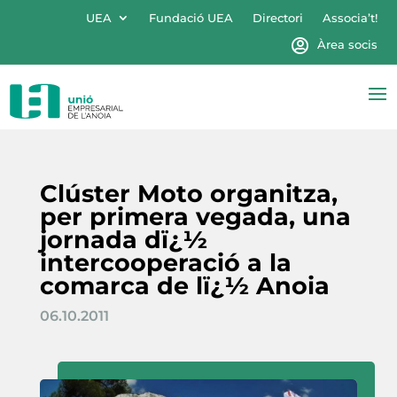
UEA
Fundació UEA
Directori
Associa’t!
Àrea socis
Clúster Moto organitza,
per primera vegada, una
jornada dï¿½
intercooperació a la
comarca de lï¿½ Anoia
06.10.2011