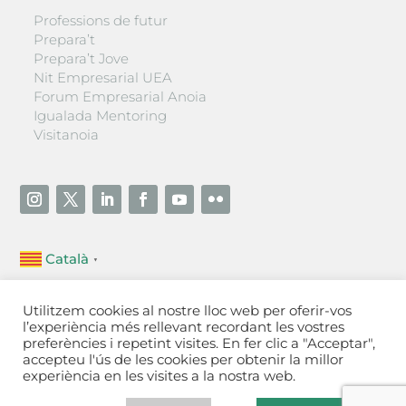
Professions de futur
Prepara’t
Prepara’t Jove
Nit Empresarial UEA
Forum Empresarial Anoia
Igualada Mentoring
Visitanoia
Català
▼
Unió Empresarial de l’Anoia (UEA)
Utilitzem cookies al nostre lloc web per oferir-vos
Ctra. de Manresa, 131, 08700 – Igualada
(Barcelona)
l’experiència més rellevant recordant les vostres
Tel 93 805 22 92
preferències i repetint visites. En fer clic a "Acceptar",
accepteu l'ús de les cookies per obtenir la millor
experiència en les visites a la nostra web.
Contactar
·
Avís legal
·
Política de privacitat
·
Política
de cookies
[Configurar]