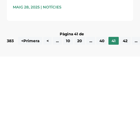
MAIG 28, 2025
|
NOTÍCIES
Pàgina 41 de
383
<Primera
<
...
10
20
...
40
41
42
...
Subscriu-te a la UEA Magazine, publicació
electrònica periòdica amb informació sobre
l’actualitat empresarial de la comarca.
He llegit i accepto la poítica de privacitat
ENVIAR