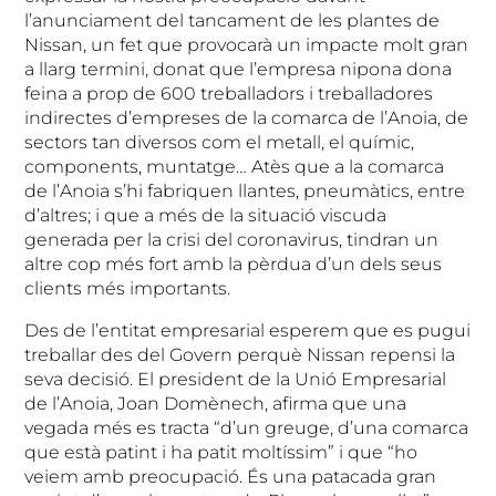
l’anunciament del tancament de les plantes de
Nissan, un fet que provocarà un impacte molt gran
a llarg termini, donat que l’empresa nipona dona
feina a prop de 600 treballadors i treballadores
indirectes d’empreses de la comarca de l’Anoia, de
sectors tan diversos com el metall, el químic,
components, muntatge… Atès que a la comarca
de l’Anoia s’hi fabriquen llantes, pneumàtics, entre
d’altres; i que a més de la situació viscuda
generada per la crisi del coronavirus, tindran un
altre cop més fort amb la pèrdua d’un dels seus
clients més importants.
Des de l’entitat empresarial esperem que es pugui
treballar des del Govern perquè Nissan repensi la
seva decisió. El president de la Unió Empresarial
de l’Anoia, Joan Domènech, afirma que una
vegada més es tracta “d’un greuge, d’una comarca
que està patint i ha patit moltíssim” i que “ho
veiem amb preocupació. És una patacada gran