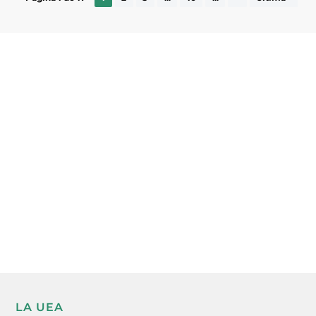
Subscriu-te a la UEA Magazine, publicació
electrònica periòdica amb informació sobre
l’actualitat empresarial de la comarca.
He llegit i accepto la poítica de privacitat
ENVIAR
LA UEA