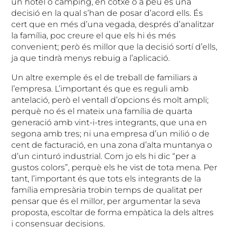
un hotel o càmping, en cotxe o a peu és una
decisió en la qual s’han de posar d’acord ells. És
cert que en més d’una vegada, després d’analitzar
la família, poc creure el que els hi és més
convenient; però és millor que la decisió sortí d’ells,
ja que tindrà menys rebuig a l’aplicació.
Un altre exemple és el de treball de familiars a
l’empresa. L’important és que es reguli amb
antelació, però el ventall d’opcions és molt ampli;
perquè no és el mateix una família de quarta
generació amb vint-i-tres integrants, que una en
segona amb tres; ni una empresa d’un milió o de
cent de facturació, en una zona d’alta muntanya o
d’un cinturó industrial. Com jo els hi dic “per a
gustos colors”, perquè els he vist de tota mena. Per
tant, l’important és que tots els integrants de la
família empresària trobin temps de qualitat per
pensar que és el millor, per argumentar la seva
proposta, escoltar de forma empàtica la dels altres
i consensuar decisions.