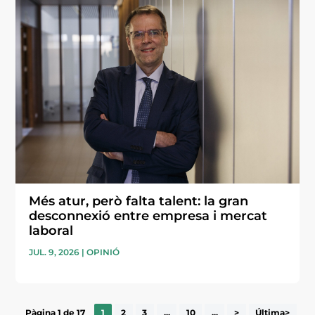
Més atur, però falta talent: la gran
desconnexió entre empresa i mercat
laboral
JUL. 9, 2026
|
OPINIÓ
Pàgina 1 de 17
1
2
3
...
10
...
>
Última>