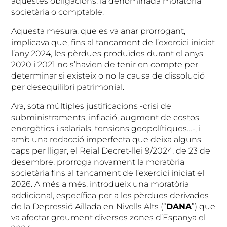
aquestes obligacions: la denominada moratòria
societària o comptable.
Aquesta mesura, que es va anar prorrogant,
implicava que, fins al tancament de l’exercici iniciat
l’any 2024, les pèrdues produïdes durant el anys
2020 i 2021 no s’havien de tenir en compte per
determinar si existeix o no la causa de dissolució
per desequilibri patrimonial.
Ara, sota múltiples justificacions -crisi de
subministraments, inflació, augment de costos
energètics i salarials, tensions geopolítiques…-, i
amb una redacció imperfecta que deixa alguns
caps per lligar, el Reial Decret-llei 9/2024, de 23 de
desembre, prorroga novament la moratòria
societària fins al tancament de l’exercici iniciat el
2026. A més a més, introdueix una moratòria
addicional, específica per a les pèrdues derivades
de la Depressió Aïllada en Nivells Alts (“
DANA
”) que
va afectar greument diverses zones d’Espanya el