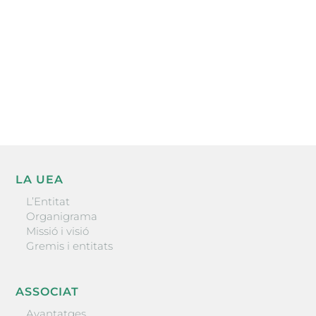
He llegit i accepto la poítica de privacitat
ENVIAR
LA UEA
L’Entitat
Organigrama
Missió i visió
Gremis i entitats
ASSOCIAT
Avantatges