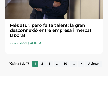
Més atur, però falta talent: la gran
desconnexió entre empresa i mercat
laboral
JUL. 9, 2026
|
OPINIÓ
Pàgina 1 de 17
1
2
3
...
10
...
>
Última>
Subscriu-te a la UEA Magazine, publicació
electrònica periòdica amb informació sobre
l’actualitat empresarial de la comarca.