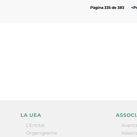
Pàgina 335 de 383
<P
Subscriu-te a la UEA Magazi
electrònica periòdica amb i
l’actualitat empresarial de 
LA UEA
ASSOCI
L’Entitat
Avanta
Organigrama
Associa