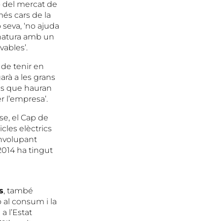
ió del mercat de
més cars de la
 seva, ‘no ajuda
 natura amb un
vables’.
 de tenir en
arà a les grans
és que hauran
r l’empresa’.
se, el Cap de
cles elèctrics
envolupant
2014 ha tingut
s
, també
 al consum i la
a l’Estat