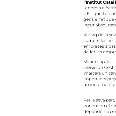
l’Institut Cata
l’energia elèctr
UE’ i que la ten
gens el fet que
input absolutame
Al llarg de la s
compte les empre
empreses a pass
de fer les empre
Mirant cap al f
Divisió de Gest
‘marcarà un canv
importants proj
un increment d’
Per la seva part,
ponent en el di
dependència ene