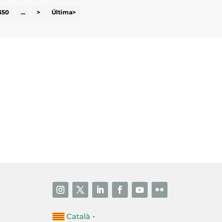
350
...
>
Última>
i accepto la poítica de privacitat
ENVIAR
Català
▼