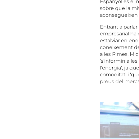
Espanyol és el 
sobre que la mi
aconsegueixen g
Entrant a parlar
empresarial ha d
estalviar en ene
coneixement del
a les Pimes, Mic
‘s’informin a le
l’energia’, ja q
comoditat’ i ‘qu
preus del merca