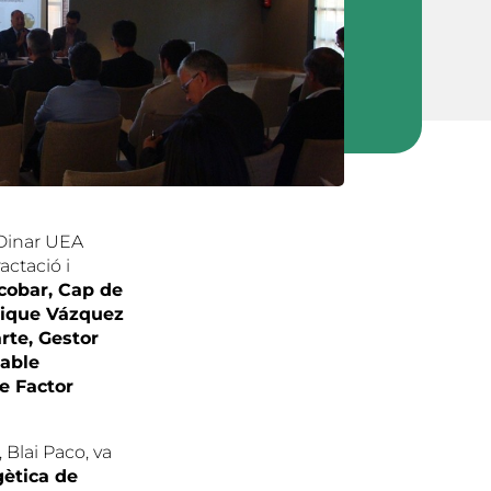
 Dinar UEA
actació i
cobar, Cap de
nrique Vázquez
rte, Gestor
sable
e Factor
Blai Paco, va
gètica de