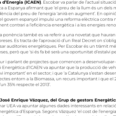
là d’Energia (ICAEN)
. Escobar va parlar de l’actual situac
ica a Espanya afirmant que ‘el preu de la llum és un dels 
dència del preu de l’energia ‘anirà en augment’. En opinió
 el govern espanyol impulsi una reforma elèctrica contra
nt contrari a l’eficiència energètica i a les energies reno
eva ponència també es va referir a una novetat que hauran
ses. Es tracta de l’aprovació d’un Real Decret on s’oblig
ar auditories energètiques. Per Escobar és un tràmit m
ses, però que ‘si és fa bé serà una oportunitat d’estalvi pe
utur i parlant de projectes que comencen a desenvolupar-
ió Energètica d’ICAEN va apuntar que la producció de vehi
i important’ en el sector; i que ‘a Catalunya s’estan des
ectes entorn a la Biomassa, un recurs important i que el 
un 35% respecte el 2013’.
José Enrique Vázquez, del Grup de gestors Energètic
nar UEA va apuntar algunes dades interessants en relació
rgètica d’Espanya. Segons Vázquez ‘el cost de l’energia 