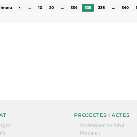
rimera
<
...
10
20
...
334
335
336
...
340
ne, publicació
nformació sobre
la comarca.
He llegit 
AT
PROJECTES I ACTES
tges
Professions de futur
’t!
Prepara’t