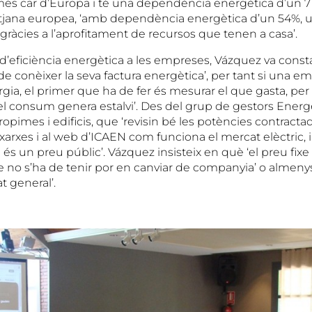
més car d’Europa i té una dependència energètica d’un 71
tjana europea, ‘amb dependència energètica d’un 54%, u
ràcies a l’aprofitament de recursos que tenen a casa’.
 d’eficiència energètica a les empreses, Vázquez va const
e conèixer la seva factura energètica’, per tant si una e
rgia, el primer que ha de fer és mesurar el que gasta, per 
 consum genera estalvi’. Des del grup de gestors Energè
ropimes i edificis, que ‘revisin bé les potències contracta
s xarxes i al web d’ICAEN com funciona el mercat elèctric, 
ue és un preu públic’. Vázquez insisteix en què ‘el preu fix
e no s’ha de tenir por en canviar de companyia’ o almenys 
t general’.