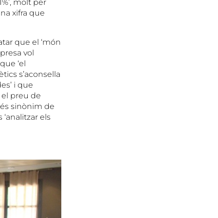
%’, molt per
na xifra que
atar que el ‘món
mpresa vol
que ‘el
tics s’aconsella
des’ i que
i el preu de
e és sinònim de
‘analitzar els