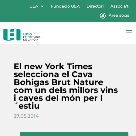
UEA
Fundació UEA
Directori
Associa’t!
Àrea socis
El new York Times
selecciona el Cava
Bohigas Brut Nature
com un dels millors vins
i caves del món per l
´estiu
27.05.2014