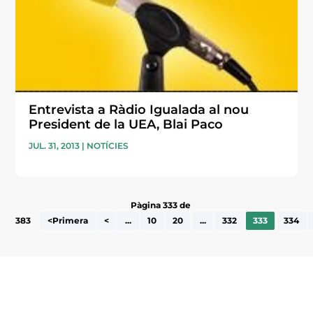
Entrevista a Ràdio Igualada al nou
President de la UEA, Blai Paco
JUL. 31, 2013
|
NOTÍCIES
Pàgina 333 de
383
<Primera
<
...
10
20
...
332
333
334
Subscriu-te a la UEA Magazine, publicació