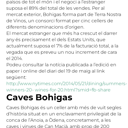
països de tot el món i el negoci a l’estranger
suposa el 89% del total de les vendes. Per al
mercat exterior, Bohigas forma part de Terra Nostra
de Vinos, un consorci format per cinc cellers de
diferents denominacions d’origen.
El mercat estranger que més ha crescut el darrer
any és precisament el dels Estats Units, que
actualment suposa el 7% de la facturació total, a la
vegada que es preveu un nou increment de cara
el 2014.
Podeu consultar la notícia publicada a l’edició en
paper i online del diari del 19 de maig al link
següent:
http://www.nytimes.com/2014/05/21/dining/summers-
winners-20- wines-for-20.html?smid=fb-share
Caves Bohigas
Caves Bohigas és un celler amb més de vuit segles
d’història situat en un enclavament privilegiat de la
conca de l’Anoia, a Òdena, concretament, a les
caves i vinyes de Can Macià, amb prop de 200