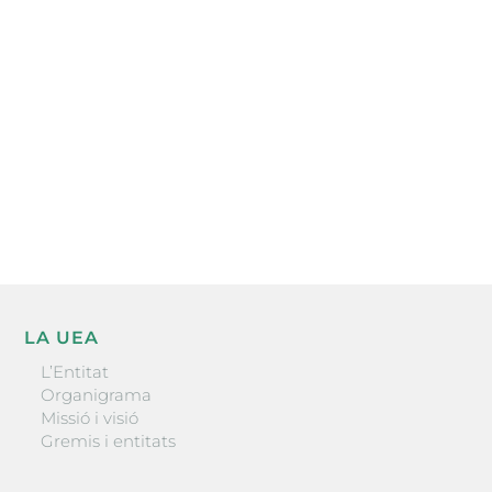
electrònica periòdica amb informació sobre
l’actualitat empresarial de la comarca.
He llegit i accepto la poítica de privacitat
ENVIAR
LA UEA
L’Entitat
Organigrama
Missió i visió
Gremis i entitats