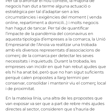
Per tal d’afrontar el nou context, la majoria de
negocis han dut a terme alguna actuació o
estratègica per tal d’adaptar-sen a les
circumstàncies i exigències del moment ( venda
online, repartiment a domicili…) i molts negocis
han hagut de tancar. Per tal de quantificar
l’impacte de la pandèmia del coronavirus en
aquesta tipologia d’empreses a la comarca, la Unió
Empresarial de l’Anoia va realitzar una trobada
amb els diversos representats d’associacions de
comerç de la comarca per detectar les seves
necessitats i inquietuds. Durant la trobada, les
empreses van incidir en què han rebut ajudes que
els hi ha anat bé, però que no han sigut suficients
perquè calen propostes a llarg termini per
conservar, consolidar i mantenir viu el comerç local
i de proximitat.
En la mateixa línia, una altra de les propostes que
van exposar va ser que a part de rebre més ajudes
directes al sector, consideren que s’hauria de