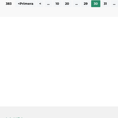
383
<Primera
<
...
10
20
...
29
30
31
...
Subscriu-te a la UEA Magazine, publicació
electrònica periòdica amb informació sobre
l’actualitat empresarial de la comarca.
He llegit i accepto la poítica de privacitat
ENVIAR