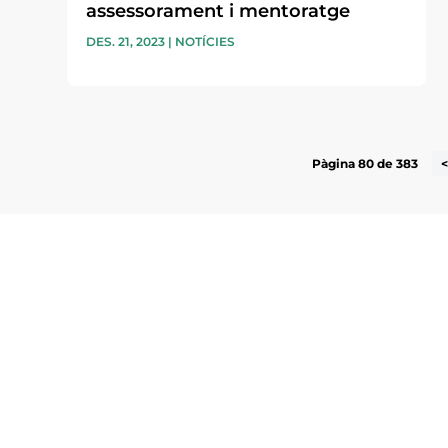
assessorament i mentoratge
DES. 21, 2023
|
NOTÍCIES
Pàgina 80 de 383
Subscriu-te a la UEA Magazi
electrònica periòdica amb i
l’actualitat empresarial de 