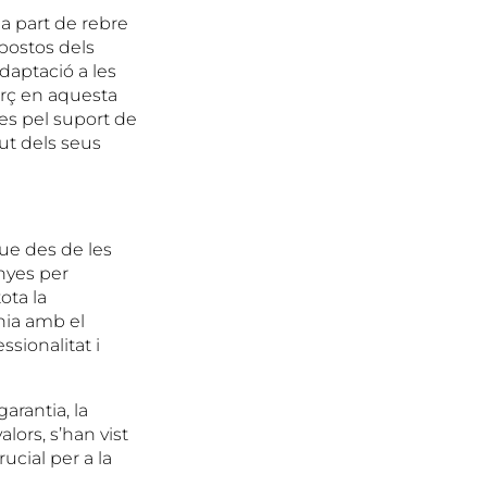
 a part de rebre
mpostos dels
daptació a les
erç en aquesta
tes pel suport de
but dels seus
que des de les
nyes per
ota la
ania amb el
sionalitat i
arantia, la
lors, s’han vist
ucial per a la