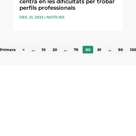
centra en les dificultats per trobar
perfils professionals
DES. 21, 2023
|
NOTÍCIES
<Primera
<
...
10
20
...
79
80
81
...
90
10
ne, publicació
nformació sobre
la comarca.
He llegit 