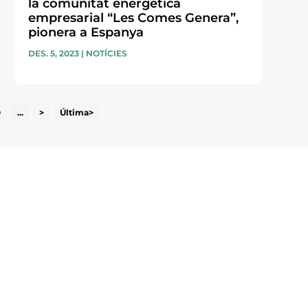
la comunitat energètica
empresarial “Les Comes Genera”,
pionera a Espanya
DES. 5, 2023
|
NOTÍCIES
0
...
>
Última>
i accepto la poítica de privacitat
ENVIAR