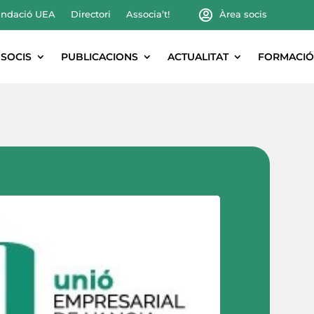
ndació UEA
Directori
Associa’t!
Àrea socis
SOCIS
PUBLICACIONS
ACTUALITAT
FORMACIÓ