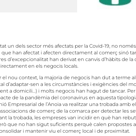
tat un dels sector més afectats per la Covid-19, no només
que han afectat i afecten directament al comerç sinó 
s d’excepcionalitat han derivat en canvis d’hàbits de la
irectament en els negocis locals.
ar el nou context, la majoria de negocis han dut a terme 
 tal d’adaptar-sen a les circumstàncies i exigències del 
ent a domicili…) i molts negocis han hagut de tancar. Per 
mpacte de la pandèmia del coronavirus en aquesta tipolog
nió Empresarial de l’Anoia va realitzar una trobada amb e
associacions de comerç de la comarca per detectar les sev
ant la trobada, les empreses van incidir en què han rebut
erò que no han sigut suficients perquè calen propostes a 
onsolidar i mantenir viu el comerç local i de proximitat.