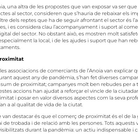
nia, una altra de les propostes que van exposar va ser que
tes al sector, consideren que s’hauria de rebaixar els i
re dels reptes que ha de seguir afrontant el sector és l’a
es, i es considera clau l’acompanyament i suport al com
gital del sector. No obstant això, es mostren molt satisfe
 especialment la local, i de les ajudes i suport que han re
taments.
proximitat
ar, les associacions de comerciants de l’Anoia van explicar 
durant aquest any de pandèmia, s’han fet diverses campa
nsum de proximitat; campanyes molt ben rebudes per a t
stes accions han ajudat a reforçar el vincle de la ciutad
itat i posar en valor diversos aspectes com la seva profes
an a al qualitat de vida de la ciutat.
e van destacar és que el comerç de proximitat és el de la g
ai de trobada i de relació amb les persones. Tots aquests va
visibilitzats durant la pandèmia: un actiu indispensable i cr