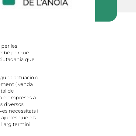
 per les
també perquè
 ciutadania que
alguna actuació o
moment ( venda
tal de
ia d’empreses a
ls diversos
es necessitats i
 ajudes que els
llarg termini