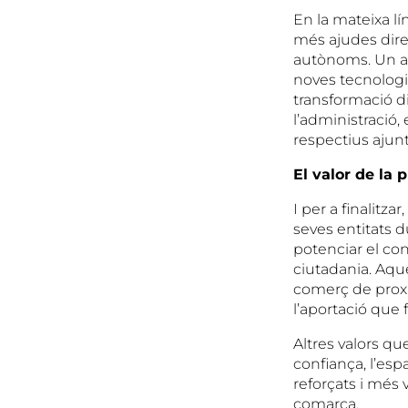
En la mateixa lí
més ajudes direc
autònoms. Un alt
noves tecnologi
transformació di
l’administració,
respectius ajun
El valor de la 
I per a finalitz
seves entitats 
potenciar el co
ciutadania. Aque
comerç de proxim
l’aportació que f
Altres valors qu
confiança, l’esp
reforçats i més 
comarca.