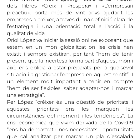
dels llibres «Creix i Prospera» i «L’empresari
proactiu», porta més de vint anys ajudant les
empreses a créixer, a través d’una definició clara de
l’estratègia i una orientació total a l’acció i la
qualitat de vida.
Oriol López va iniciar la sessió online exposant que
estem en un mon globalitzat on les crisis han
existit i sempre existiran, per tant “hem de tenir
present que la incertesa forma part d’aquest món i
això ens obliga a estar preparats per a qualsevol
situació i a gestionar l’empresa en aquest sentit”. I
un element molt important a tenir en compte
“hem de ser flexibles, saber adaptar-nos, i marcar
una estratègia”.
Per López “créixer és una qüestió de prioritats, i
aquestes prioritats ens les marquen les
circumstàncies del moment i les tendències”. La
crisi econòmica que vivim derivada de la Covid19
“ens ha demostrat unes necessitats i oportunitats
que cal analitzar per marcar un pla d’escalada