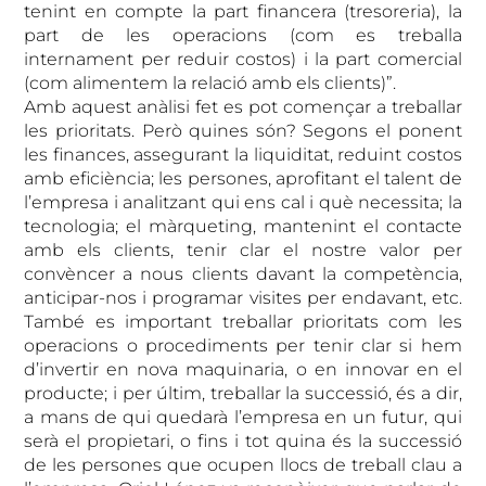
tenint en compte la part financera (tresoreria), la
part de les operacions (com es treballa
internament per reduir costos) i la part comercial
(com alimentem la relació amb els clients)”.
Amb aquest anàlisi fet es pot començar a treballar
les prioritats. Però quines són? Segons el ponent
les finances, assegurant la liquiditat, reduint costos
amb eficiència; les persones, aprofitant el talent de
l’empresa i analitzant qui ens cal i què necessita; la
tecnologia; el màrqueting, mantenint el contacte
amb els clients, tenir clar el nostre valor per
convèncer a nous clients davant la competència,
anticipar-nos i programar visites per endavant, etc.
També es important treballar prioritats com les
operacions o procediments per tenir clar si hem
d’invertir en nova maquinaria, o en innovar en el
producte; i per últim, treballar la successió, és a dir,
a mans de qui quedarà l’empresa en un futur, qui
serà el propietari, o fins i tot quina és la successió
de les persones que ocupen llocs de treball clau a