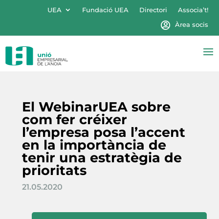
UEA
Fundació UEA
Directori
Associa’t!
Àrea socis
El WebinarUEA sobre
com fer créixer
l’empresa posa l’accent
en la importància de
tenir una estratègia de
prioritats
21.05.2020