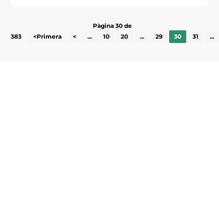
Pàgina 30 de
383
<Primera
<
...
10
20
...
29
30
31
...
Subscriu-te a la UEA Magazine, publicació
electrònica periòdica amb informació sobre
l’actualitat empresarial de la comarca.
He llegit i accepto la poítica de privacitat
ENVIAR