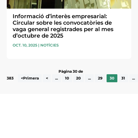
Informació d’interès empresarial:
Circular sobre les convocatòries de
vaga general registrades per al mes
d’octubre de 2025
OCT. 10, 2025
|
NOTÍCIES
Pàgina 30 de
383
<Primera
<
...
10
20
...
29
30
31
...
Subscriu-te a la UEA Magazine, publicació
electrònica periòdica amb informació sobre
l’actualitat empresarial de la comarca.