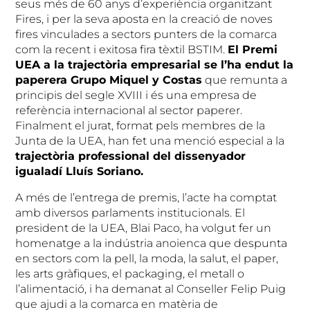
seus més de 60 anys d’experiència organitzant
Fires, i per la seva aposta en la creació de noves
fires vinculades a sectors punters de la comarca
com la recent i exitosa fira tèxtil BSTIM.
El Premi
UEA a la trajectòria empresarial se l’ha endut la
paperera Grupo Miquel y Costas
que remunta a
principis del segle XVIII i és una empresa de
referència internacional al sector paperer.
Finalment el jurat, format pels membres de la
Junta de la UEA, han fet una menció especial a la
trajectòria professional del dissenyador
igualadí Lluís Soriano.
A més de l’entrega de premis, l’acte ha comptat
amb diversos parlaments institucionals. El
president de la UEA, Blai Paco, ha volgut fer un
homenatge a la indústria anoienca que despunta
en sectors com la pell, la moda, la salut, el paper,
les arts gràfiques, el packaging, el metall o
l’alimentació, i ha demanat al Conseller Felip Puig
que ajudi a la comarca en matèria de