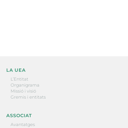
He llegit i accepto la poítica de privacitat
ENVIAR
LA UEA
L’Entitat
Organigrama
Missió i visió
Gremis i entitats
ASSOCIAT
Avantatges