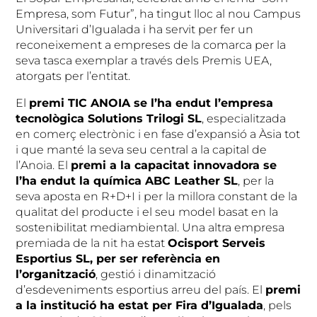
Empresa, som Futur”, ha tingut lloc al nou Campus
Universitari d’Igualada i ha servit per fer un
reconeixement a empreses de la comarca per la
seva tasca exemplar a través dels Premis UEA,
atorgats per l’entitat.
El
premi TIC ANOIA se l’ha endut l’empresa
tecnològica Solutions Trilogi SL
, especialitzada
en comerç electrònic i en fase d’expansió a Àsia tot
i que manté la seva seu central a la capital de
l’Anoia. El
premi a la capacitat innovadora se
l’ha endut la química ABC Leather SL
, per la
seva aposta en R+D+I i per la millora constant de la
qualitat del producte i el seu model basat en la
sostenibilitat mediambiental. Una altra empresa
premiada de la nit ha estat
Ocisport Serveis
Esportius SL, per ser referència en
l’organització
, gestió i dinamització
d’esdeveniments esportius arreu del país. El
premi
a la institució ha estat per Fira d’Igualada
, pels