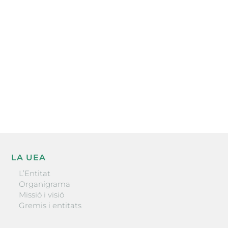
electrònica periòdica amb informació sobre
l’actualitat empresarial de la comarca.
He llegit i accepto la poítica de privacitat
ENVIAR
LA UEA
L’Entitat
Organigrama
Missió i visió
Gremis i entitats