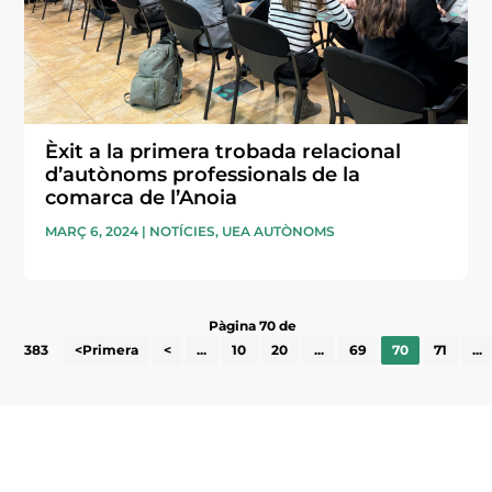
Èxit a la primera trobada relacional
d’autònoms professionals de la
comarca de l’Anoia
MARÇ 6, 2024
|
NOTÍCIES
,
UEA AUTÒNOMS
Pàgina 70 de
383
<Primera
<
...
10
20
...
69
70
71
...
Subscriu-te a la UEA Magazine, publicació