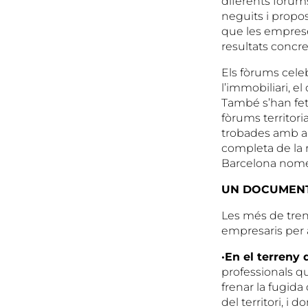
diferents fòrums
neguits i propos
que les empreses
resultats concre
Els fòrums celeb
l’immobiliari, el
També s’han fet
fòrums territoria
trobades amb al
completa de la r
Barcelona només
UN DOCUMENT
Les més de tren
empresaris per 
·En el terreny 
professionals qu
frenar la fugida
del territori, i