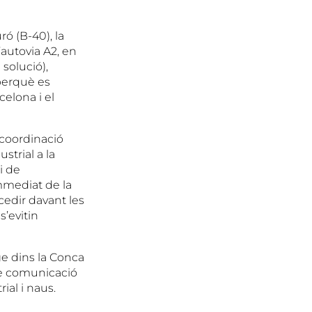
ró (B-40), la
autovia A2, en
solució),
 perquè es
celona i el
coordinació
strial a la
i de
mmediat de la
rcedir davant les
s’evitin
tge dins la Conca
de comunicació
ial i naus.