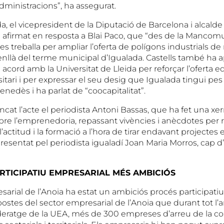
dministracions”, ha assegurat.
a, el vicepresident de la Diputació de Barcelona i alcalde
a afirmat en resposta a Blai Paco, que “des de la Mancomu
s treballa per ampliar l’oferta de polígons industrials d
llà del terme municipal d’Igualada. Castells també ha apr
acord amb la Universitat de Lleida per reforçar l’oferta e
ari i per expressar el seu desig que Igualada tingui pes p
nedès i ha parlat de “coocapitalitat”.
cat l’acte el periodista Antoni Bassas, que ha fet una xe
bre l’emprenedoria, repassant vivències i anècdotes per 
’actitud i la formació a l’hora de tirar endavant projectes 
presentat pel periodista igualadí Joan Maria Morros, cap 
RTICIPATIU EMPRESARIAL MÉS AMBICIÓS
arial de l’Anoia ha estat un ambiciós procés participatiu
ropostes del sector empresarial de l’Anoia que durant tot l’
 lideratge de la UEA, més de 300 empreses d’arreu de la 