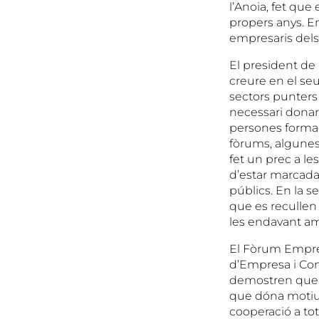
l’Anoia, fet que
propers anys. E
empresaris dels
El president de
creure en el seu
sectors punters 
necessari donar-
persones formade
fòrums, algunes 
fet un prec a l
d’estar marcada
públics. En la s
que es recullen
les endavant am
El Fòrum Empres
d’Empresa i Con
demostren que l
que dóna motius 
cooperació a tot