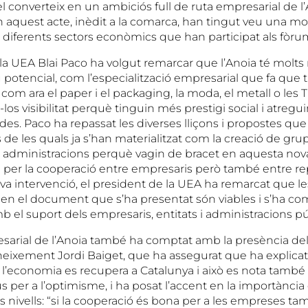
 el converteix en un ambiciós full de ruta empresarial de l’
n aquest acte, inèdit a la comarca, han tingut veu una mo
 diferents sectors econòmics que han participat als fòru
 la UEA Blai Paco ha volgut remarcar que l’Anoia té molts
 potencial, com l’especialització empresarial que fa que 
com ara el paper i el packaging, la moda, el metall o les T
los visibilitat perquè tinguin més prestigi social i atregui
s. Paco ha repassat les diverses lliçons i propostes que 
de les quals ja s’han materialitzat com la creació de grups
es administracions perquè vagin de bracet en aquesta no
 per la cooperació entre empresaris però també entre r
eva intervenció, el president de la UEA ha remarcat que l
 en el document que s’ha presentat són viables i s’ha co
b el suport dels empresaris, entitats i administracions p
arial de l’Anoia també ha comptat amb la presència del
eixement Jordi Baiget, que ha assegurat que ha explica
’economia es recupera a Catalunya i això es nota també a 
per a l’optimisme, i ha posat l’accent en la importància 
s nivells: “si la cooperació és bona per a les empreses t