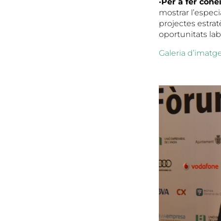
·Per a fer conè
mostrar l’especi
projectes estratè
oportunitats lab
Galeria d’imatg