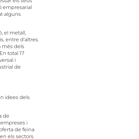
essar els seus
ió empresarial
at alguns
 el metall,
s, entre d’altres.
a més dels
En total 17
ersal i
strial de
n idees dels
a de
s empreses i
oferta de feina
ren els sectors