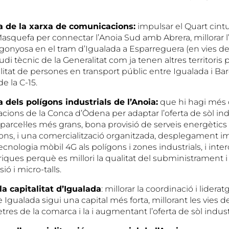
ra de la xarxa de comunicacions:
impulsar el Quart cintu
asquefa per connectar l’Anoia Sud amb Abrera, millorar l’
gonyosa en el tram d’Igualada a Esparreguera (en vies de 
di tècnic de la Generalitat com ja tenen altres territoris
litat de persones en transport públic entre Igualada i Bar
 la C-15.
ra dels polígons industrials de l’Anoia:
que hi hagi més 
cions de la Conca d’Òdena per adaptar l’oferta de sòl indu
rcel·les més grans, bona provisió de serveis energètics 
ns, i una comercialització organitzada, desplegament i
 tecnologia mòbil 4G als polígons i zones industrials, i inte
ques perquè es millori la qualitat del subministrament i 
ió i micro-talls.
 la capitalitat d’Igualada
: millorar la coordinació i lidera
Igualada sigui una capital més forta, millorant les vies 
tres de la comarca i la i augmentant l’oferta de sòl industr