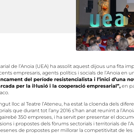
ial de l’Anoia (UEA) ha assolit aquest dijous una fita imp
nts empresaris, agents polítics i socials de l’Anoia en u
ancament del període resistencialista i l’inici d’una n
ada per la il·lusió i la cooperació empresarial”,
en pa
aco.
ingut lloc al Teatre l’Ateneu, ha estat la cloenda dels dife
itorials que durant tot l’any 2016 s’han anat reunint a l’Ano
 gairebé 350 empreses, i ha servit per presentar el docu
ions i propostes dels fòrums sectorials i territorials de l’A
desenes de propostes per millorar la competitivitat de l