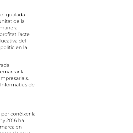
 d’Igualada
nitat de la
e manera
ofitat l’acte
ducativa del
olític en la
rrada
remarcar la
empresarials.
d’Informatius de
 per conèixer la
any 2016 ha
comarca en