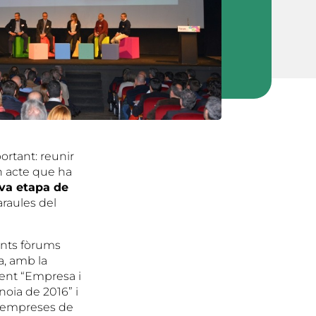
ortant: reunir
n acte que ha
ova etapa de
raules del
rents fòrums
ia, amb la
ment “Empresa i
noia de 2016” i
es empreses de