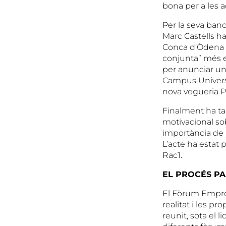
bona per a les a
Per la seva band
Marc Castells h
Conca d’Òdena e
conjunta” més en
per anunciar un 
Campus Universit
nova vegueria Pe
Finalment ha tan
motivacional so
importància de l
L’acte ha estat 
Rac1.
EL PROCÉS PA
El Fòrum Empres
realitat i les p
reunit, sota el