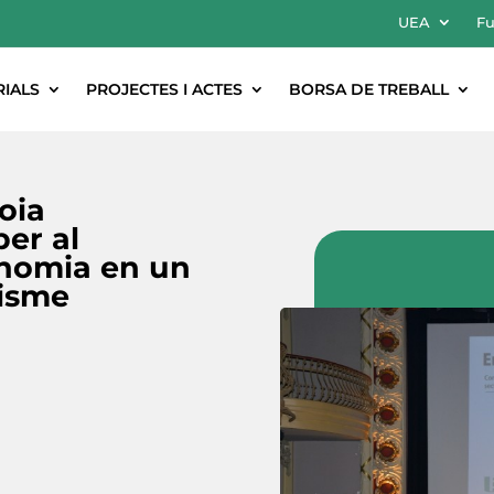
UEA
Fu
RIALS
PROJECTES I ACTES
BORSA DE TREBALL
oia
er al
onomia en un
misme