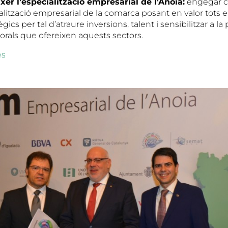
ixer l’especialització empresarial de l’Anoia:
engegar 
alització empresarial de la comarca posant en valor tots el
gics per tal d’atraure inversions, talent i sensibilitzar a la
orals que ofereixen aquests sectors.
es