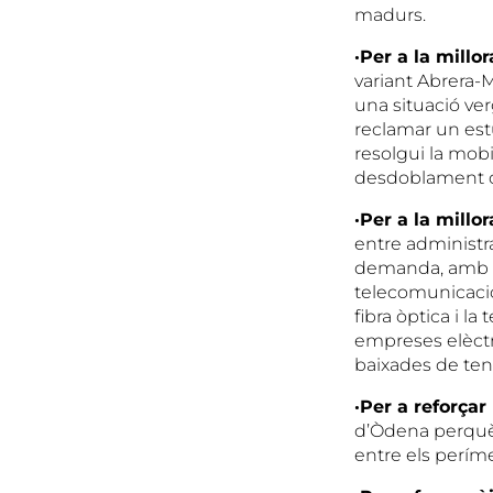
madurs.
·Per a la millo
variant Abrera-M
una situació ver
reclamar un estu
resolgui la mobi
desdoblament de
·Per a la millo
entre administra
demanda, amb pa
telecomunicacio
fibra òptica i la
empreses elèctri
baixades de tens
·Per a reforçar
d’Òdena perquè 
entre els períme