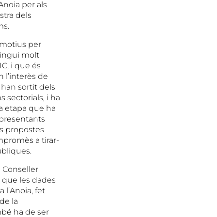
Anoia per als
stra dels
ms.
 motius per
tingui molt
IC, i que és
n l’interès de
han sortit dels
 sectorials, i ha
va etapa que ha
epresentants
es propostes
mpromès a tirar-
úbliques.
 Conseller
t que les dades
l’Anoia, fet
de la
ambé ha de ser