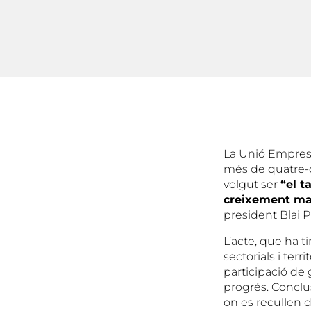
La Unió Empresar
més de quatre-ce
volgut ser
“el t
creixement marc
president Blai P
L’acte, que ha t
sectorials i terr
participació de
progrés. Conclus
on es recullen 