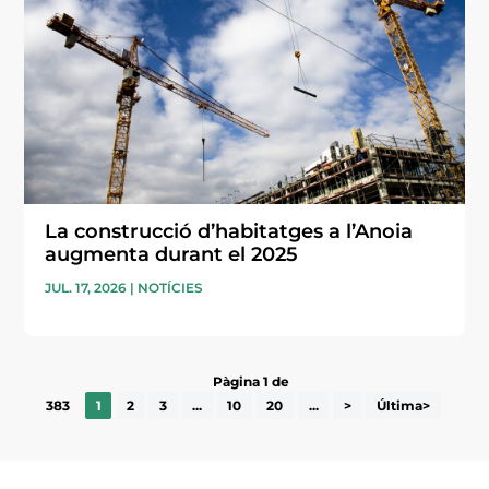
La construcció d’habitatges a l’Anoia
augmenta durant el 2025
JUL. 17, 2026
|
NOTÍCIES
Pàgina 1 de
383
1
2
3
...
10
20
...
>
Última>