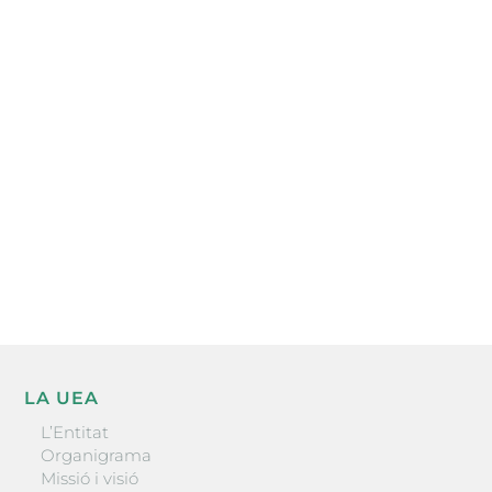
Subscriu-te a la UEA Magazine, publicació
electrònica periòdica amb informació sobre
l’actualitat empresarial de la comarca.
He llegit i accepto la poítica de privacitat
ENVIAR
LA UEA
L’Entitat
Organigrama
Missió i visió