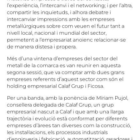
l’experiència, l’intercanvi i el networking; i per l’altra,
compartir les inquietuds, i alhora debatre i
intercanviar impressions amb les empreses
metal·lúrgiques sobre com veuen el futur tant a
nivell local, nacional i mundial del sector,
permetent a l’empresariat anoienc relacionar-se
de manera distesa i propera.
Més d’una vintena d’empreses del sector del
metall de la comarca es van reunir en aquesta
segona sessió, que va comptar amb dues grans
empreses referents d’aquest sector com són el
holding empresarial Calaf Grup i Ficosa.
Per una banda, amb la ponència de Míriam Pujol,
consellera delegada de Calaf Grup, un grup
empresarial nascut a Calaf i que amb una llarga
trajectòria i evolució està conformat per diferents
empreses d’àrees tan diverses com la construcció,
les instal·lacions, els processos industrials
d’enginyeria i fabricació, automatització, rasadores i