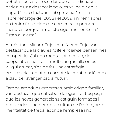
debat, si bé es va recordar que els indicadors
parlen d’una desacceleració, es va incidir en la
importància d’actuar amb previsió: “tenim
l’aprenentatge del 2008 i el 2009, i n’hem après,
ho tenim fresc. Hem de començar a prendre
mesures perquè l’impacte sigui menor. Com?
Estan a l’alerta”.
A més, tant Míriam Pujol com Mercè Pujol van
destacar que la clau és “diferenciar-se per ser més
competitiu. Cal una mentalitat d’equip, de
cooperativisme i tenir molt clar que allà on es
vulgui arribar, s’ha de fer una estratègia
empresarial tenint en compte la col·laboració com
a clau per avançar cap al futur”.
També ambdues empreses, amb origen familiar,
van destacar que cal saber delegar i fer traspàs, i
que les noves generacions estiguin formades i
preparades; i no perdre la cultura de l’esforç, amb
mentalitat de treballador de l’empresa i no