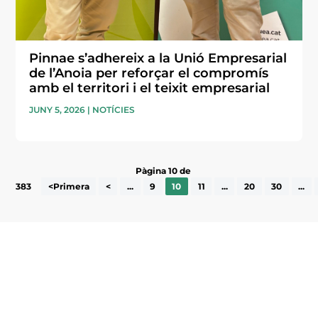
Pinnae s’adhereix a la Unió Empresarial
de l’Anoia per reforçar el compromís
amb el territori i el teixit empresarial
JUNY 5, 2026
|
NOTÍCIES
Pàgina 10 de
383
<Primera
<
...
9
10
11
...
20
30
...
Subscriu-te a la UEA Magazine, publicació
electrònica periòdica amb informació sobre
l’actualitat empresarial de la comarca.