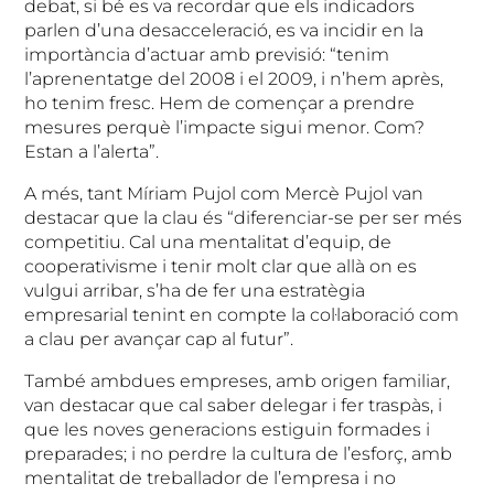
debat, si bé es va recordar que els indicadors
parlen d’una desacceleració, es va incidir en la
importància d’actuar amb previsió: “tenim
l’aprenentatge del 2008 i el 2009, i n’hem après,
ho tenim fresc. Hem de començar a prendre
mesures perquè l’impacte sigui menor. Com?
Estan a l’alerta”.
A més, tant Míriam Pujol com Mercè Pujol van
destacar que la clau és “diferenciar-se per ser més
competitiu. Cal una mentalitat d’equip, de
cooperativisme i tenir molt clar que allà on es
vulgui arribar, s’ha de fer una estratègia
empresarial tenint en compte la col·laboració com
a clau per avançar cap al futur”.
També ambdues empreses, amb origen familiar,
van destacar que cal saber delegar i fer traspàs, i
que les noves generacions estiguin formades i
preparades; i no perdre la cultura de l’esforç, amb
mentalitat de treballador de l’empresa i no