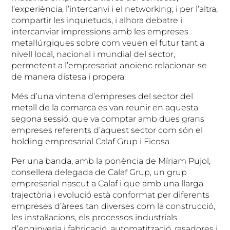
l’experiència, l’intercanvi i el networking; i per l’altra,
compartir les inquietuds, i alhora debatre i
intercanviar impressions amb les empreses
metal·lúrgiques sobre com veuen el futur tant a
nivell local, nacional i mundial del sector,
permetent a l’empresariat anoienc relacionar-se
de manera distesa i propera.
Més d’una vintena d’empreses del sector del
metall de la comarca es van reunir en aquesta
segona sessió, que va comptar amb dues grans
empreses referents d’aquest sector com són el
holding empresarial Calaf Grup i Ficosa.
Per una banda, amb la ponència de Míriam Pujol,
consellera delegada de Calaf Grup, un grup
empresarial nascut a Calaf i que amb una llarga
trajectòria i evolució està conformat per diferents
empreses d’àrees tan diverses com la construcció,
les instal·lacions, els processos industrials
d’enginyeria i fabricació, automatització, rasadores i