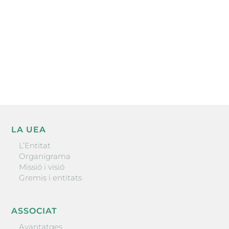
He llegit i accepto la poítica de privacitat
ENVIAR
LA UEA
L’Entitat
Organigrama
Missió i visió
Gremis i entitats
ASSOCIAT
Avantatges