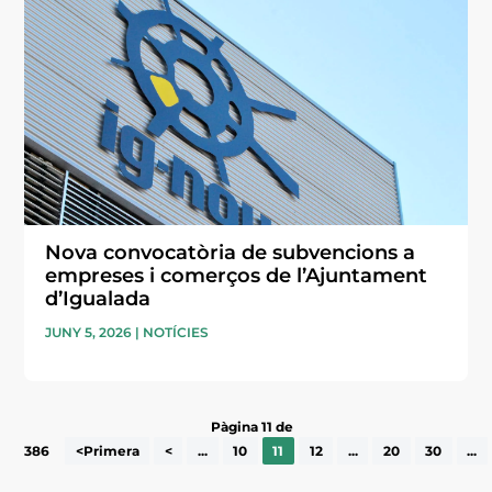
Nova convocatòria de subvencions a
empreses i comerços de l’Ajuntament
d’Igualada
JUNY 5, 2026
|
NOTÍCIES
Pàgina 11 de
386
<Primera
<
...
10
11
12
...
20
30
...