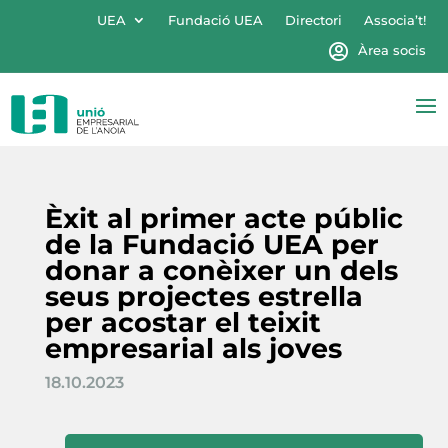
UEA
Fundació UEA
Directori
Associa’t!
Àrea socis
Èxit al primer acte públic
de la Fundació UEA per
donar a conèixer un dels
seus projectes estrella
per acostar el teixit
empresarial als joves
18.10.2023