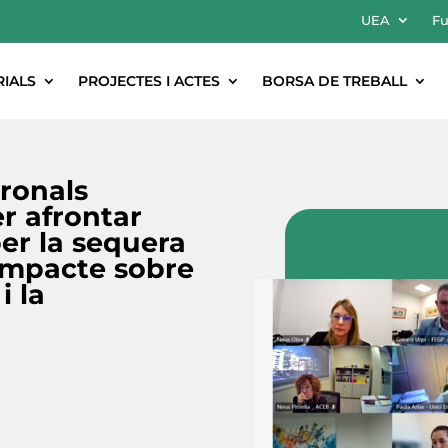
UEA
Fu
RIALS
PROJECTES I ACTES
BORSA DE TREBALL
ronals
r afrontar
per la sequera
’impacte sobre
i la