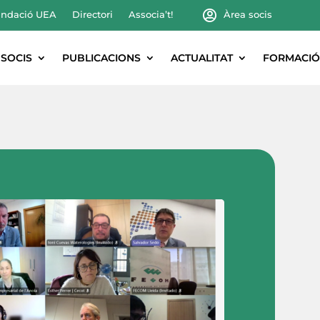
ndació UEA
Directori
Associa’t!
Àrea socis
SOCIS
PUBLICACIONS
ACTUALITAT
FORMACIÓ