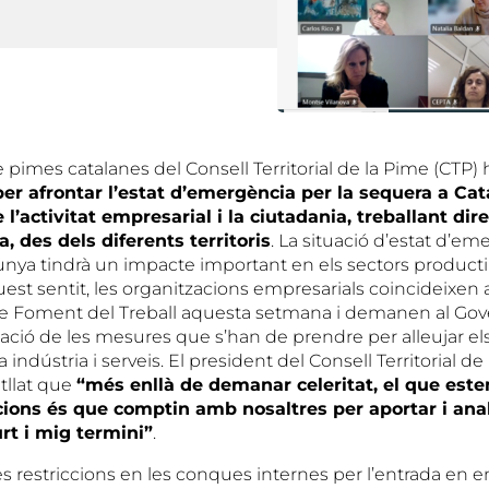
 pimes catalanes del Consell Territorial de la Pime (CTP)
per afrontar l’estat d’emergència per la sequera a Cat
 l’activitat empresarial i la ciutadania, treballant dir
, des dels diferents territoris
. La situació d’estat d’em
unya tindrà un impacte important en els sectors product
quest sentit, les organitzacions empresarials coincideixen 
de Foment del Treball aquesta setmana i demanen al Gover
licació de les mesures que s’han de prendre per alleujar el
a indústria i serveis. El president del Consell Territorial de
atllat que
“més enllà de demanar celeritat, el que este
cions és que comptin amb nosaltres per aportar i anal
rt i mig termini”
.
s restriccions en les conques internes per l’entrada en