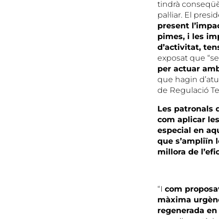
tindrà conseqüè
pal·liar. El pre
present l’impa
pimes, i les im
d’activitat, t
exposat que “se
per actuar amb
que hagin d’atu
de Regulació Te
Les patronals 
com aplicar les
especial en aqu
que s’ampliïn l
millora de l’efi
“I
com proposav
màxima urgènci
regenerada en 