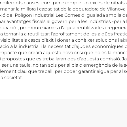
 diferents causes, com per exemple un excés de nitrats 
demanar la millora i capacitat de la depuradora de Vilanova
exió del Polígon Industrial Les Comes d’Igualada amb la 
 avantatges fiscals al govern per a les indústries -per a 
depuració-; promoure xarxes d’aigua reutilitzades i regener
 tornar-la a reutilitzar; l’aprofitament de les aigües freàti
visibilitat als casos d’èxit i donar a conèixer solucions i ai
cació a la indústria; i la necessitat d’ajudes econòmiques p
impacte que crearà aquesta nova crisi que ho és la manca
 i propostes que es treballaran des d’aquesta comissió. 
ser una taula, no tan sols per al pla d’emergència de la s
lement clau que treballi per poder garantir aigua per al se
la societat.