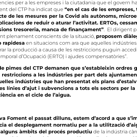
ncies per a les empreses i la ciutadania que el govern ha
sident del CTP ha indicat que
“en el cas de les empreses,
cte de les mesures per la Covid als autònoms, micro
plicacions de reduir o aturar l’activitat. ERTOs, cess
ensions tresoreria, manca de finançament”
. El dirigent 
nt plenament conscients de la situació,
proposem diàl
 rapidesa
en situacions com ara que aquelles indústrie
rar la producció a causa de les restriccions puguin acced
mporal d’Ocupació (ERTO) i ajudes compensatòries”.
de pimes del CTP demanen que s’estableixin ordres g
 restriccions a les indústries per part dels ajuntament
elles indústries que han presentat els plans d’estalvi 
es línies d’ajut i subvencions a tots els sectors per la
ciència en el cicle de l’aigua.
a Foment el passat dilluns, estem d’acord a que s’i
a el desplegament normatiu per a la utilització d’a
alguns àmbits del procés productiu
de la indústria càr