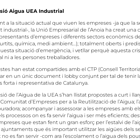
sió Aigua UEA Industrial
ront a la situació actual que viuen les empreses -ja que la
t industrial-, la Unió Empresarial de l’Anoia ha creat una
esentants d’empreses i diferents sectors econòmics del 
curtits, química, medi ambient…); totalment oberts i predi
questa situació d’emergència, i vetllar perquè aquesta crisi
al ni a les persones treballadores.
tes han estat compartides amb el CTP (Consell Territoria
ar en un únic document i lobby conjunt per tal de tenir 
forta i representativa de Catalunya.
ió de l’Aigua de la UEA s’han llistat propostes a curt i ll
 Comunitat d’Empreses per a la Reutilització de l’Aigua; l
epuradora; acompanyar i assessorar a les empreses amb el
ls processos on es fa servir l’aigua i ser més eficients; de
 empreses que estan fent un gran esforç per l’estalvi de l’ai
s ajuntaments que és important utilitzar les aigües dels 
no es fan servir -com ara l’escolament o l’aigua dels po