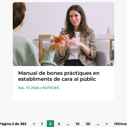
Manual de bones pràctiques en
establiments de cara al públic
JUL. 17, 2026
|
NOTÍCIES
Pàgina 2 de 383
<
1
2
3
...
10
20
...
>
Última