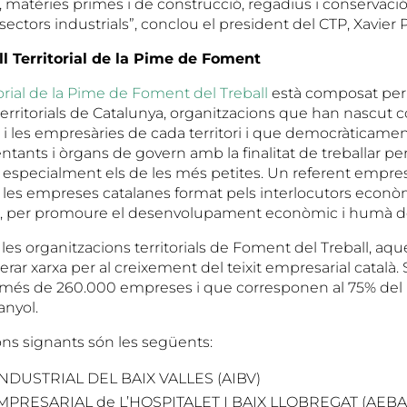
 matèries primes i de construcció, regadius i conservació 
s sectors industrials”, conclou el president del CTP, Xavier 
ll Territorial de la Pime de Foment
torial de la Pime de Foment del Treball
està composat per 
erritorials de Catalunya, organitzacions que han nascut c
i les empresàries de cada territori i que democràticamen
ntants i òrgans de govern amb la finalitat de treballar pe
, especialment els de les més petites. Un referent empres
a les empreses catalanes format pels interlocutors econ
, per promoure el desenvolupament econòmic i humà de c
les organitzacions territorials de Foment del Treball, aqu
erar xarxa per al creixement del teixit empresarial català. 
e més de 260.000 empreses i que corresponen al 75% del PI
anyol.
ons signants són les següents:
NDUSTRIAL DEL BAIX VALLES (AIBV)
MPRESARIAL de L’HOSPITALET I BAIX LLOBREGAT (AEBA