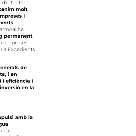
 d’intentar
 tenim molt
empreses i
aments
patronal ha
eg permanent
s i empreses
ir a Expedients
enerals de
s, i en
i eficiència i
 inversió en la
mpulsi amb la
igua
nica i