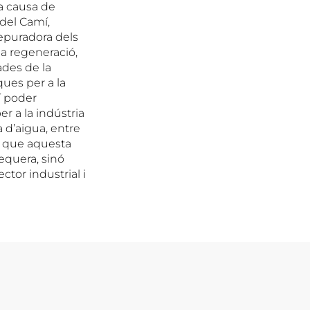
a causa de
 del Camí,
depuradora dels
la regeneració,
ades de la
ques per a la
xí poder
er a la indústria
 d’aigua, entre
Ja que aquesta
equera, sinó
ctor industrial i