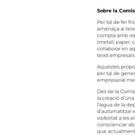
Sobre la Comis
Per tal de fer f
amenaça al teixi
compta amb repr
(metall, paper, 
col·laborar en a
teixit empresari
Aquestes propos
per tal de gener
empresarial mes 
Des de la Comiss
la creació d’una
l’aigua de la d
d’automatitzar e
visibilitat a les
conscienciar al
que actualment 