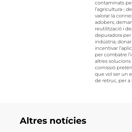
contaminats per
l’agricultura-; 
valorar la conn
adobers; demanar
reutilització i 
depuradora per a
indústria; donar 
incentivar l’apli
per combatre l’
altres solucions
comissió pretén 
que vol ser un e
de retruc, per a 
Altres notícies