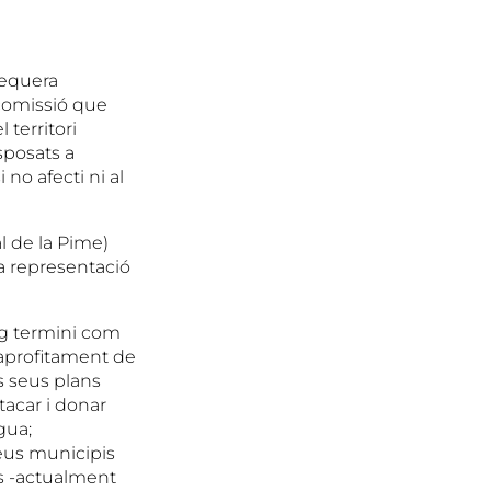
 sequera
 comissió que
territori
sposats a
 no afecti ni al
l de la Pime)
la representació
arg termini com
’aprofitament de
s seus plans
stacar i donar
gua;
seus municipis
us -actualment