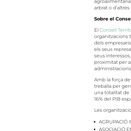
agroalimentària,
arbrat o d’altre
Sobre el Conse
El
Consell Terri
organitzacions t
dels empresaris 
els seus represe
seus interessos
proximitat per 
administracions
Amb la força de 
treballa per gen
una totalitat d
16% del PIB esp
Les organitzaci
AGRUPACIÓ I
ASOCIACIÓ E