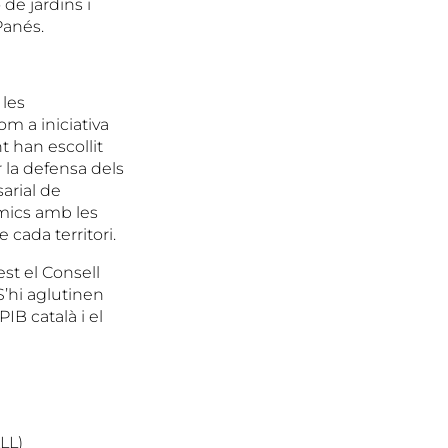
de jardins i
Panés.
les
om a iniciativa
t han escollit
r la defensa dels
arial de
òmics amb les
ada territori.
est el Consell
S’hi aglutinen
B català i el
LL)