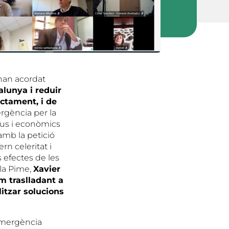
 han acordat
alunya i reduir
ectament, i de
ergència per la
ius i econòmics
amb la petició
n celeritat i
s efectes de les
 la Pime,
Xavier
m traslladant a
itzar solucions
 emergència