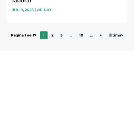
laboral
JUL. 9, 2026
|
OPINIÓ
Pàgina 1 de 17
1
2
3
...
10
...
>
Última>
Subscriu-te a la UEA Magazine, publicació
electrònica periòdica amb informació sobre
l’actualitat empresarial de la comarca.
He llegit i accepto la poítica de privacitat
ENVIAR