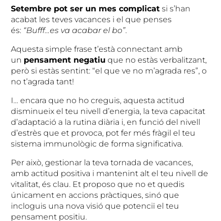
Setembre pot ser un mes complicat
si s’han
acabat les teves vacances i el que penses
és:
“Bufff…es va acabar el bo”
.
Aquesta simple frase t’està connectant amb
un
pensament negatiu
que no estàs verbalitzant,
però si estàs sentint: “el que ve no m’agrada res”, o
no t’agrada tant!
I… encara que no ho creguis, aquesta actitud
disminueix el teu nivell d’energia, la teva capacitat
d’adaptació a la rutina diària i, en funció del nivell
d’estrès que et provoca, pot fer més fràgil el teu
sistema immunològic de forma significativa.
Per això, gestionar la teva tornada de vacances,
amb actitud positiva i mantenint alt el teu nivell de
vitalitat, és clau. Et proposo que no et quedis
únicament en accions pràctiques, sinó que
incloguis una nova visió que potenciï el teu
pensament positiu.