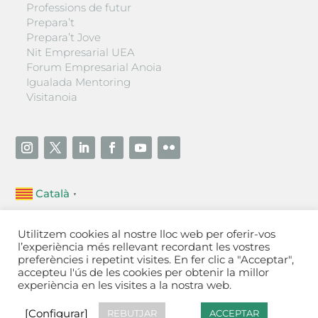
Professions de futur
Prepara’t
Prepara’t Jove
Nit Empresarial UEA
Forum Empresarial Anoia
Igualada Mentoring
Visitanoia
Català
▼
Unió Empresarial de l’Anoia (UEA)
Utilitzem cookies al nostre lloc web per oferir-vos
Ctra. de Manresa, 131, 08700 – Igualada
(Barcelona)
l’experiència més rellevant recordant les vostres
Tel 93 805 22 92
preferències i repetint visites. En fer clic a "Acceptar",
accepteu l'ús de les cookies per obtenir la millor
experiència en les visites a la nostra web.
Contactar
·
Avís legal
·
Política de privacitat
·
Política
de cookies
[Configurar]
[Configurar]
REBUTJAR
ACCEPTAR