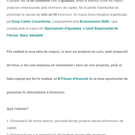
El proper dia
14 de setembre
vine a
Igualada
, tenim la intenció d’unir els millors
projectes empresarials amb inversors de capital. No et perdis l’oportunitat de
presentar-te davant de
més de 50
inversors. Es tracta d’una iniciativa organitzada
pel
Grup Carles Consultoria
, conjuntament amb
Economistes BA
N
, i que
compta amb el suport de l’
Ajuntament d’Igualada
, la
Unió Empresarial de
l’Anoia
i
Banc Sabadell
.
Fés realitat la teva idea de negoci, si tens un projecte en curs, amb projecció
de futur, o ets una empresa en creixement i tens un nou projecte, però et
falta capital per fer-lo realitat, el
III Fòrum d’Inversió
és la teva oportunitat de
presentar-lo directament a inversors.
Què t’oferim?
1. Presentació de forma directa i personal del teu projecte davant d’inversors de
capital.
2. Preparació per a la presentació del projecte davant dels inversors.