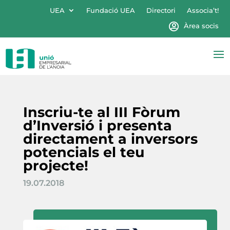
UEA
Fundació UEA
Directori
Associa’t!
Àrea socis
Inscriu-te al III Fòrum
d’Inversió i presenta
directament a inversors
potencials el teu
projecte!
19.07.2018