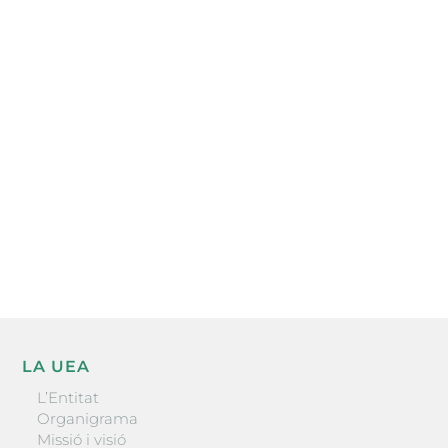
Subscriu-te a la UEA Magazine, publicació
electrònica periòdica amb informació sobre
l’actualitat empresarial de la comarca.
He llegit i accepto la poítica de privacitat
ENVIAR
LA UEA
L’Entitat
Organigrama
Missió i visió