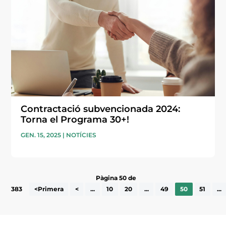
Contractació subvencionada 2024:
Torna el Programa 30+!
GEN. 15, 2025
|
NOTÍCIES
Pàgina 50 de
383
<Primera
<
...
10
20
...
49
50
51
...