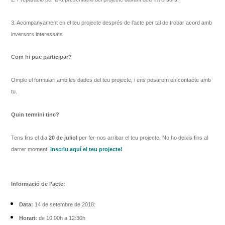
3. Acompanyament en el teu projecte després de l’acte per tal de trobar acord amb
inversors interessats
Com hi puc participar?
Omple el formulari amb les dades del teu projecte, i ens posarem en contacte amb
tu.
Quin termini tinc?
Tens fins el dia
20 de juliol
per fer-nos arribar el teu projecte. No ho deixis fins al
darrer moment!
Inscriu aquí el teu projecte!
Informació de l’acte:
Data:
14 de setembre de 2018:
Horari:
de 10:00h a 12:30h