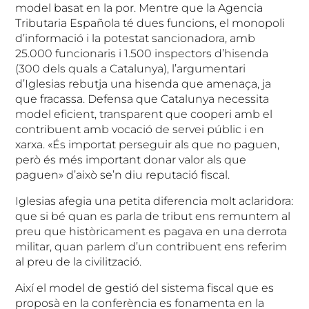
model basat en la por. Mentre que la Agencia
Tributaria Española té dues funcions, el monopoli
d’informació i la potestat sancionadora, amb
25.000 funcionaris i 1.500 inspectors d’hisenda
(300 dels quals a Catalunya), l’argumentari
d’Iglesias rebutja una hisenda que amenaça, ja
que fracassa. Defensa que Catalunya necessita
model eficient, transparent que cooperi amb el
contribuent amb vocació de servei públic i en
xarxa. «És importat perseguir als que no paguen,
però és més important donar valor als que
paguen» d’això se’n diu reputació fiscal.
Iglesias afegia una petita diferencia molt aclaridora:
que si bé quan es parla de tribut ens remuntem al
preu que històricament es pagava en una derrota
militar, quan parlem d’un contribuent ens referim
al preu de la civilització.
Així el model de gestió del sistema fiscal que es
proposà en la conferència es fonamenta en la