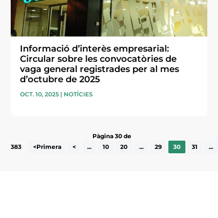
Informació d’interès empresarial:
Circular sobre les convocatòries de
vaga general registrades per al mes
d’octubre de 2025
OCT. 10, 2025
|
NOTÍCIES
Pàgina 30 de
383
<Primera
<
...
10
20
...
29
30
31
...
Subscriu-te a la UEA Magazine, publicació
electrònica periòdica amb informació sobre