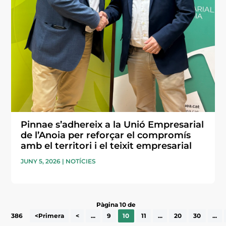
Pinnae s’adhereix a la Unió Empresarial
de l’Anoia per reforçar el compromís
amb el territori i el teixit empresarial
JUNY 5, 2026
|
NOTÍCIES
Pàgina 10 de
386
<Primera
<
...
9
10
11
...
20
30
...