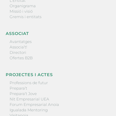
L’Entitat
Organigrama
Missió i visió
Gremis i entitats
ASSOCIAT
Avantatges
Associa’t!
Directori
Ofertes B2B
PROJECTES I ACTES
Professions de futur
Prepara’t
Prepara’t Jove
Nit Empresarial UEA
Forum Empresarial Anoia
Igualada Mentoring
Visitanoia