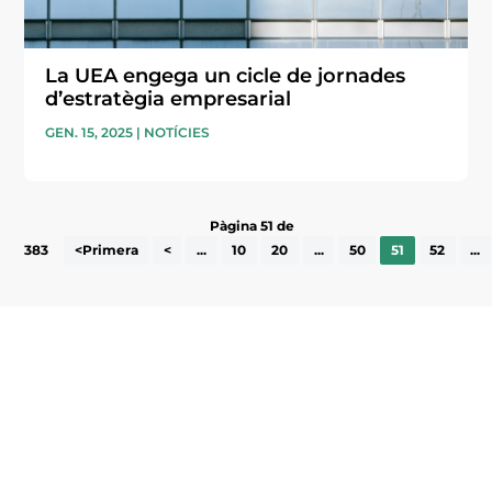
La UEA engega un cicle de jornades
d’estratègia empresarial
GEN. 15, 2025
|
NOTÍCIES
Pàgina 51 de
383
<Primera
<
...
10
20
...
50
51
52
...
Subscriu-te a la UEA Magazine, publicació
electrònica periòdica amb informació sobre
l’actualitat empresarial de la comarca.