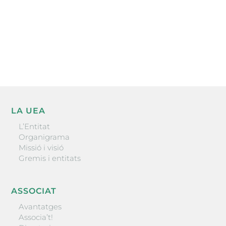
He llegit i accepto la poítica de privacitat
ENVIAR
LA UEA
L’Entitat
Organigrama
Missió i visió
Gremis i entitats
ASSOCIAT
Avantatges
Associa’t!