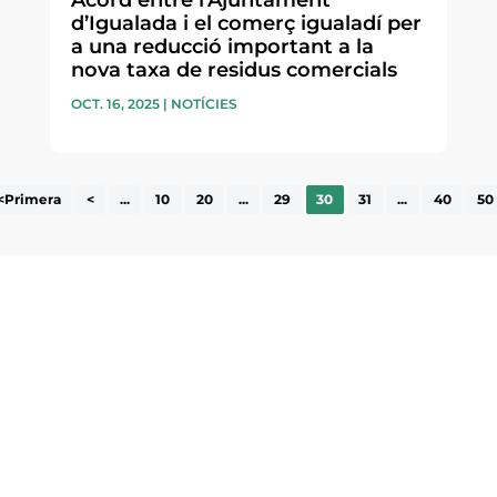
Acord entre l’Ajuntament
d’Igualada i el comerç igualadí per
a una reducció important a la
nova taxa de residus comercials
OCT. 16, 2025
|
NOTÍCIES
<Primera
<
...
10
20
...
29
30
31
...
40
50
ne, publicació
nformació sobre
la comarca.
He llegit 