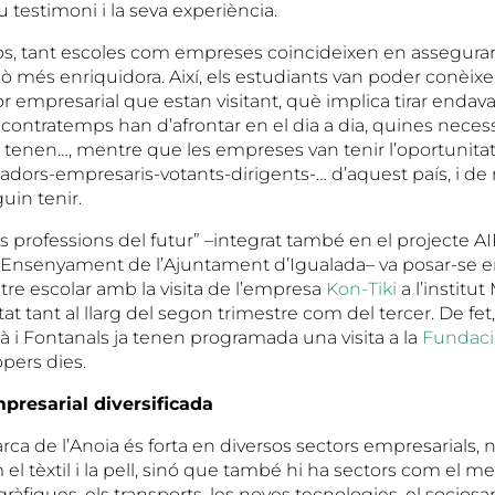
u testimoni i la seva experiència.
sos, tant escoles com empreses coincideixen en assegurar
lò més enriquidora. Així, els estudiants van poder conèixe
tor empresarial que estan visitant, què implica tirar endav
contratemps han d’afrontar en el dia a dia, quines necess
 tenen…, mentre que les empreses van tenir l’oportunita
lladors-empresaris-votants-dirigents-… d’aquest país, i de
in tenir.
s professions del futur” –integrat també en el projecte A
Ensenyament de l’Ajuntament d’Igualada– va posar-se e
tre escolar amb la visita de l’empresa
Kon-Tiki
a l’institut
tat tant al llarg del segon trimestre com del tercer. De fet
à i Fontanals ja tenen programada una visita a la
Fundació
pers dies.
presarial diversificada
rca de l’Anoia és forta en diversos sectors empresarials,
el tèxtil i la pell, sinó que també hi ha sectors com el meta
gràfiques, els transports, les noves tecnologies, el sociosan