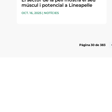
El sector de la pell mostra el seu
múscul i potencial a Lineapelle
OCT. 16, 2025
|
NOTÍCIES
Pàgina 30 de 383
Subscriu-te a la UEA Magazi
electrònica periòdica amb i
l’actualitat empresarial de 