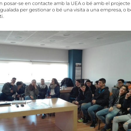
 posar-se en contacte amb la UEA o bé amb el projecte
Igualada per gestionar o bé una visita a una empresa, o 
i.