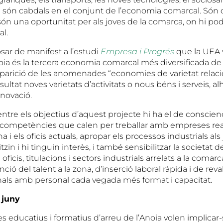
 són cabdals en el conjunt de l’economia comarcal. Són 
n una oportunitat per als joves de la comarca, on hi po
al.
sar de manifest a l’estudi
Empresa i Progrés
que la UEA v
noia és la tercera economia comarcal més diversificada de 
’aparició de les anomenades “economies de varietat relac
ltat noves varietats d’activitats o nous béns i serveis, a
nnovació.
entre els objectius d’aquest projecte hi ha el de conscienc
es competències que calen per treballar amb empreses rea
eina i els oficis actuals, apropar els processos industrials als
itzin i hi tinguin interès, i també sensibilitzar la societat 
oficis, titulacions i sectors industrials arrelats a la comar
ció del talent a la zona, d’inserció laboral ràpida i de reva
onals amb personal cada vegada més format i capacitat.
 juny
res educatius i formatius d’arreu de l’Anoia volen implicar-