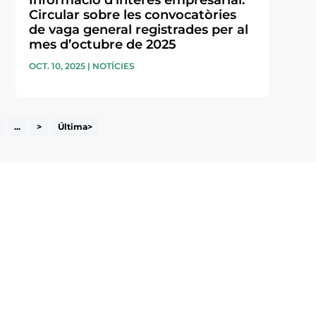
Informació d’interès empresarial:
Circular sobre les convocatòries
de vaga general registrades per al
mes d’octubre de 2025
OCT. 10, 2025
|
NOTÍCIES
...
>
Última>
i accepto la poítica de privacitat
ENVIAR