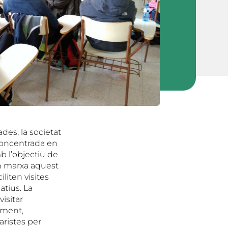
es, la societat
 concentrada en
b l’objectiu de
en marxa aquest
liten visites
atius. La
isitar
lament,
aristes per