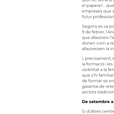
el paperer… que
empreses que só
futur profession
Segons es va po
9 de febrer, l’A
que afavoreix l
donen com a resu
afavoreixen la i
I, precisament, 
la formació i l
visibilitat a la f
que s’hi familiar
de formar-se en 
garantia de reten
sectors tradici
De setembre a
Si d’altres cent