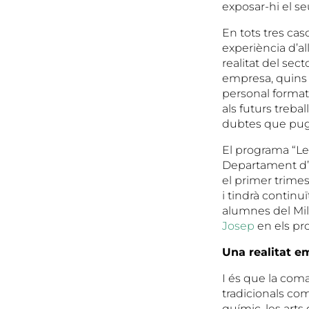
exposar-hi el se
En tots tres ca
experiència d’al
realitat del sec
empresa, quins 
personal format
als futurs treba
dubtes que pugu
El programa “Le
Departament d’
el primer trimes
i tindrà continuï
alumnes del Mil
Josep
en els pro
Una realitat em
I és que la coma
tradicionals com 
químic, les arts 