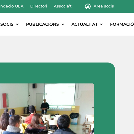
ndació UEA
Directori
Associa’t!
Àrea socis
SOCIS
PUBLICACIONS
ACTUALITAT
FORMACIÓ