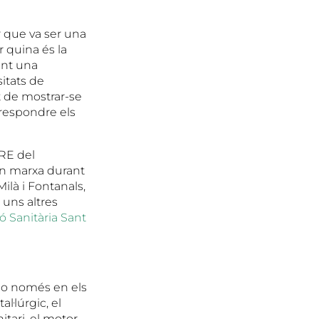
 que va ser una
r quina és la
ant una
itats de
t de mostrar-se
 respondre els
IRE del
n marxa durant
 Milà i Fontanals,
, uns altres
 Sanitària Sant
 no només en els
l·lúrgic, el
itari, el motor,