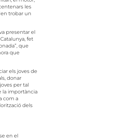
centenars les
den trobar un
a presentar el
Catalunya, fet
ionada”, que
lhora que
iar els joves de
ls, donar
 joves per tal
de la importància
ca com a
lorització dels
se en el