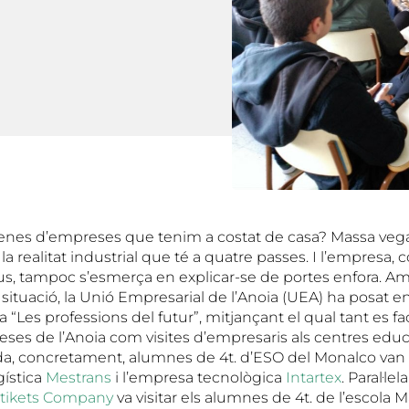
enes d’empreses que tenim a costat de casa? Massa vegad
la realitat industrial que té a quatre passes. I l’empresa,
ius, tampoc s’esmerça en explicar-se de portes enfora. Am
 situació, la Unió Empresarial de l’Anoia (UEA) ha posat 
 “Les professions del futur”, mitjançant el qual tant es faci
eses de l’Anoia com visites d’empresaris als centres educ
, concretament, alumnes de 4t. d’ESO del Monalco van v
gística
Mestrans
i l’empresa tecnològica
Intartex
. Paral·le
Stikets Company
va visitar els alumnes de 4t. de l’escola M