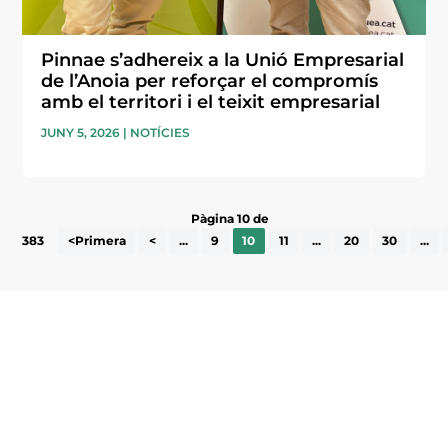
Pinnae s’adhereix a la Unió Empresarial
de l’Anoia per reforçar el compromís
amb el territori i el teixit empresarial
JUNY 5, 2026
|
NOTÍCIES
Pàgina 10 de
383
<Primera
<
...
9
10
11
...
20
30
...
Subscriu-te a la UEA Magazine, publicació
electrònica periòdica amb informació sobre
l’actualitat empresarial de la comarca.