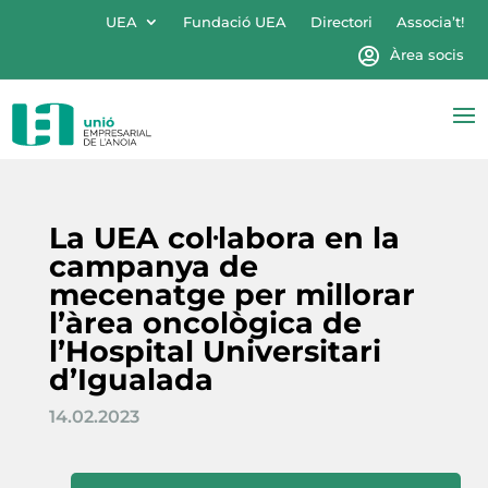
UEA
Fundació UEA
Directori
Associa’t!
Àrea socis
La UEA col·labora en la
campanya de
mecenatge per millorar
l’àrea oncològica de
l’Hospital Universitari
d’Igualada
14.02.2023