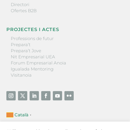
Directori
Ofertes B2B
PROJECTES I ACTES
Professions de futur
Prepara’t
Prepara’t Jove
Nit Empresarial UEA
Forum Empresarial Anoia
Igualada Mentoring
Visitanoia
Català
▼
Unió Empresarial de l’Anoia (UEA)