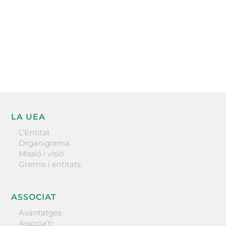
He llegit i accepto la poítica de privacitat
ENVIAR
LA UEA
L’Entitat
Organigrama
Missió i visió
Gremis i entitats
ASSOCIAT
Avantatges
Associa’t!