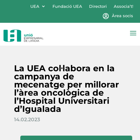
UEA
Fundació UEA
Directori
Associa’t!
Àrea socis
La UEA col·labora en la
campanya de
mecenatge per millorar
l’àrea oncològica de
l’Hospital Universitari
d’Igualada
14.02.2023