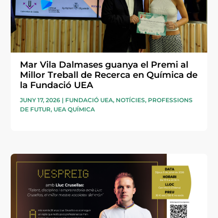
Mar Vila Dalmases guanya el Premi al
Millor Treball de Recerca en Química de
la Fundació UEA
JUNY 17, 2026
|
FUNDACIÓ UEA
,
NOTÍCIES
,
PROFESSIONS
DE FUTUR
,
UEA QUÍMICA