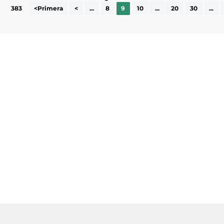
383
<Primera
<
...
8
9
10
...
20
30
...
Subscriu-te a la UEA Magazine, publicació
electrònica periòdica amb informació sobre
l’actualitat empresarial de la comarca.
He llegit i accepto la poítica de privacitat
ENVIAR