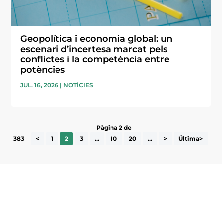
Geopolítica i economia global: un
escenari d’incertesa marcat pels
conflictes i la competència entre
potències
JUL. 16, 2026
|
NOTÍCIES
Pàgina 2 de
383
<
1
2
3
...
10
20
...
>
Última>
Subscriu-te a la UEA Magazine, publicació
electrònica periòdica amb informació sobre
l’actualitat empresarial de la comarca.