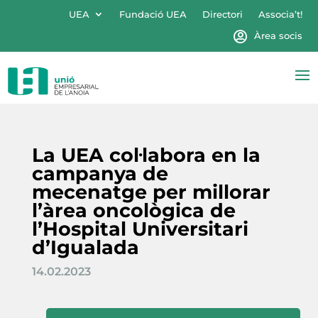
UEA
Fundació UEA
Directori
Associa’t!
Àrea socis
La UEA col·labora en la
campanya de
mecenatge per millorar
l’àrea oncològica de
l’Hospital Universitari
d’Igualada
14.02.2023