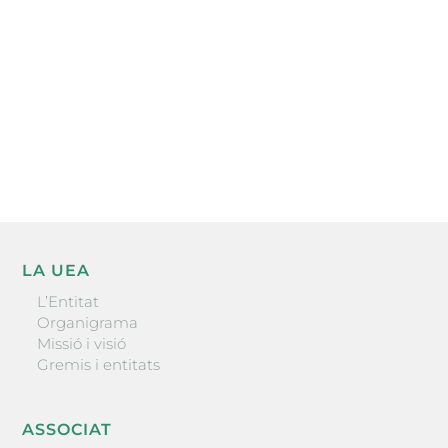
He llegit i accepto la poítica de privacitat
ENVIAR
LA UEA
L’Entitat
Organigrama
Missió i visió
Gremis i entitats
ASSOCIAT